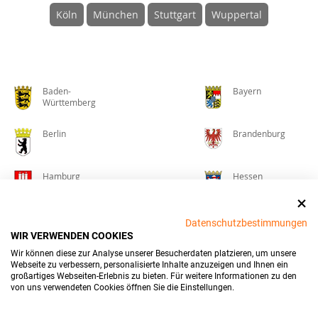
Köln
München
Stuttgart
Wuppertal
Baden-
Bayern
Württemberg
Berlin
Brandenburg
Hamburg
Hessen
Mecklenburg-
Niedersachsen
Datenschutzbestimmungen
Vorpommern
WIR VERWENDEN COOKIES
Wir können diese zur Analyse unserer Besucherdaten platzieren, um unsere
Nordrhein-
Rheinland-Pfalz
Webseite zu verbessern, personalisierte Inhalte anzuzeigen und Ihnen ein
Westfalen
großartiges Webseiten-Erlebnis zu bieten. Für weitere Informationen zu den
von uns verwendeten Cookies öffnen Sie die Einstellungen.
Saarland
Sachsen