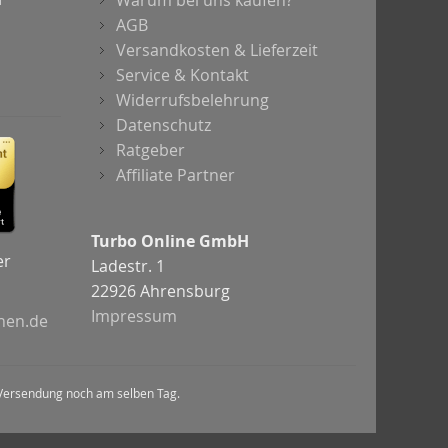
Warum bei uns kaufen?
AGB
Versandkosten & Lieferzeit
Service & Kontakt
Widerrufsbelehrung
Datenschutz
Ratgeber
Affiliate Partner
Turbo Online GmbH
er
Ladestr. 1
22926 Ahrensburg
Impressum
chen.de
nd Versendung noch am selben Tag.