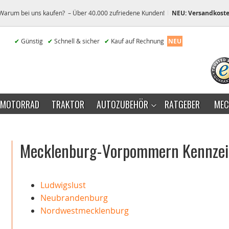
Warum bei uns kaufen? – Über 40.000 zufriedene Kunden!
NEU: Versandkoste
✔
Günstig
✔
Schnell & sicher
✔
Kauf auf Rechnung
NEU
MOTORRAD
TRAKTOR
AUTOZUBEHÖR
RATGEBER
MEC
Mecklenburg-Vorpommern Kennze
Ludwigslust
Neubrandenburg
Nordwestmecklenburg