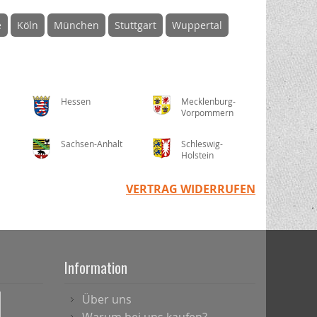
e
Köln
München
Stuttgart
Wuppertal
Hessen
Mecklenburg-
Vorpommern
Sachsen-Anhalt
Schleswig-
Holstein
VERTRAG WIDERRUFEN
Information
Über uns