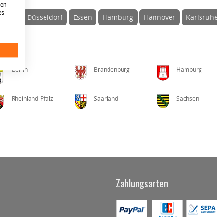
ten-
es
sburg
Düsseldorf
Essen
Hamburg
Hannover
Karlsruh
Berlin
Brandenburg
Hamburg
Rheinland-Pfalz
Saarland
Sachsen
Zahlungsarten