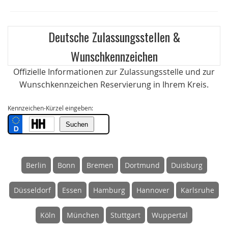
Deutsche Zulassungsstellen &
Wunschkennzeichen
Offizielle Informationen zur Zulassungsstelle und zur
Wunschkennzeichen Reservierung in Ihrem Kreis.
Kennzeichen-Kürzel eingeben:
Berlin
Bonn
Bremen
Dortmund
Duisburg
Düsseldorf
Essen
Hamburg
Hannover
Karlsruhe
Köln
München
Stuttgart
Wuppertal