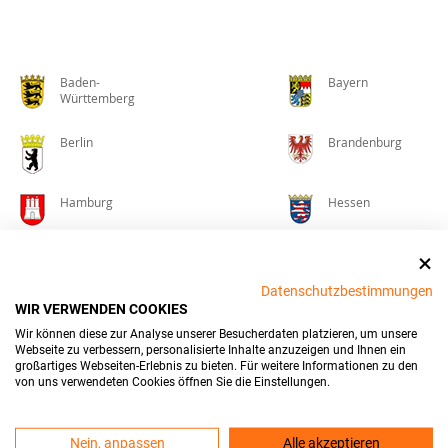
Baden-
Bayern
Württemberg
Berlin
Brandenburg
Hamburg
Hessen
Mecklenburg-
Niedersachsen
Vorpommern
Datenschutzbestimmungen
WIR VERWENDEN COOKIES
Nordrhein-
Rheinland-Pfalz
Wir können diese zur Analyse unserer Besucherdaten platzieren, um unsere
Westfalen
Webseite zu verbessern, personalisierte Inhalte anzuzeigen und Ihnen ein
großartiges Webseiten-Erlebnis zu bieten. Für weitere Informationen zu den
Saarland
Sachsen
von uns verwendeten Cookies öffnen Sie die Einstellungen.
Sachsen-Anhalt
Schleswig-
Nein, anpassen
Alle akzeptieren