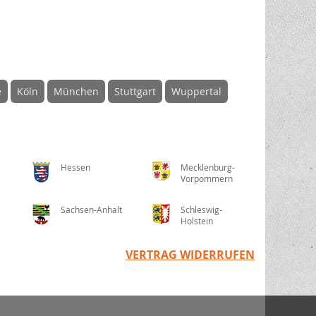
e
Köln
München
Stuttgart
Wuppertal
Hessen
Mecklenburg-
Vorpommern
Sachsen-Anhalt
Schleswig-
Holstein
VERTRAG WIDERRUFEN