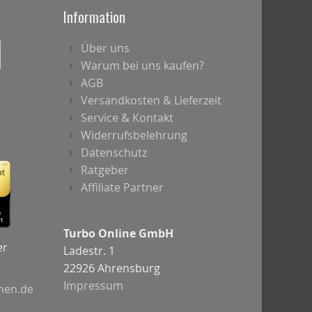
Information
Über uns
Warum bei uns kaufen?
AGB
Versandkosten & Lieferzeit
Service & Kontakt
Widerrufsbelehrung
Datenschutz
Ratgeber
Affiliate Partner
Turbo Online GmbH
er
Ladestr. 1
22926 Ahrensburg
Impressum
chen.de