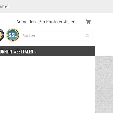
nfrei!
Mein Ware
Anmelden
Ein Konto erstellen
DRHEIN-WESTFALEN