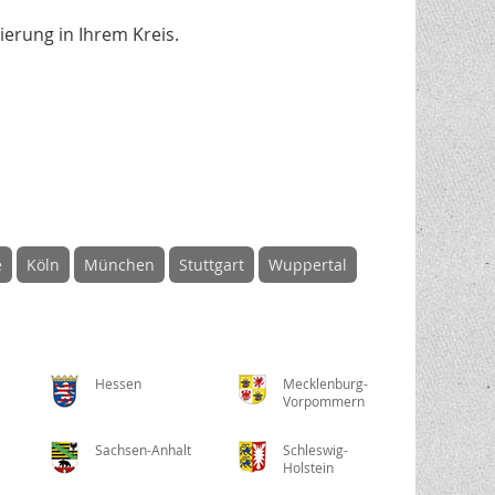
erung in Ihrem Kreis.
e
Köln
München
Stuttgart
Wuppertal
Hessen
Mecklenburg-
Vorpommern
Sachsen-Anhalt
Schleswig-
Holstein