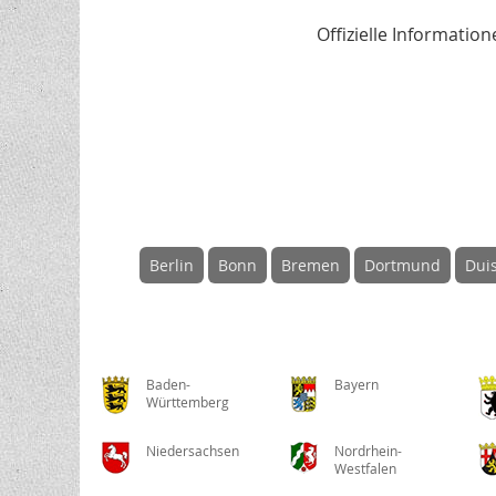
Offizielle Informati
Berlin
Bonn
Bremen
Dortmund
Dui
Baden-
Bayern
Württemberg
Niedersachsen
Nordrhein-
Westfalen