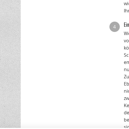
wi
Ih
Ei
4
We
vo
kö
Sc
em
nu
Zu
Eb
ni
zw
Ke
de
be
si