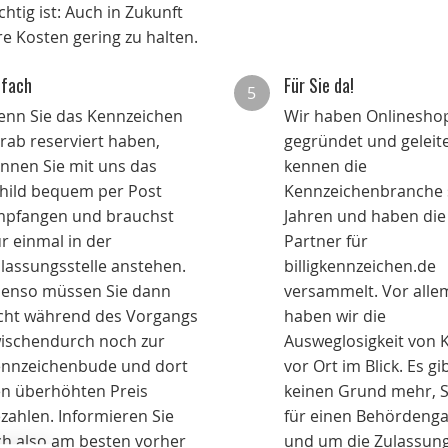
chtig ist: Auch in Zukunft
re Kosten gering zu halten.
nfach
Für Sie da!
5
nn Sie das Kennzeichen
Wir haben Onlinesho
rab reserviert haben,
gegründet und geleite
nnen Sie mit uns das
kennen die
hild bequem per Post
Kennzeichenbranche 
pfangen und brauchst
Jahren und haben die
r einmal in der
Partner für
lassungsstelle anstehen.
billigkennzeichen.de
enso müssen Sie dann
versammelt. Vor alle
cht während des Vorgangs
haben wir die
ischendurch noch zur
Ausweglosigkeit von
nnzeichenbude und dort
vor Ort im Blick. Es gi
n überhöhten Preis
keinen Grund mehr, 
zahlen. Informieren Sie
für einen Behördenga
ch also am besten vorher
und um die Zulassung