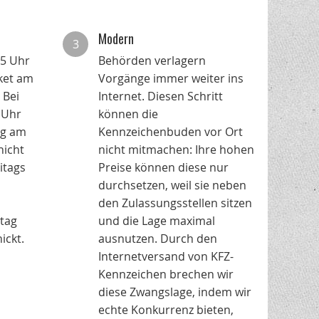
Modern
3
15 Uhr
Behörden verlagern
aket am
Vorgänge immer weiter ins
 Bei
Internet. Diesen Schritt
 Uhr
können die
ng am
Kennzeichenbuden vor Ort
nicht
nicht mitmachen: Ihre hohen
itags
Preise können diese nur
durchsetzen, weil sie neben
den Zulassungsstellen sitzen
tag
und die Lage maximal
ickt.
ausnutzen. Durch den
Internetversand von KFZ-
Kennzeichen brechen wir
diese Zwangslage, indem wir
echte Konkurrenz bieten,