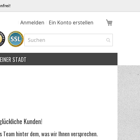
nfrei!
Mein Ware
Anmelden
Ein Konto erstellen
MEINER STADT
glückliche Kunden!
s Team hinter dem, was wir Ihnen versprechen.