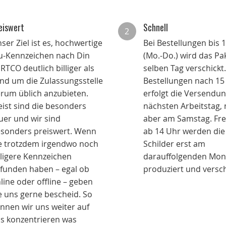
eiswert
Schnell
2
ser Ziel ist es, hochwertige
Bei Bestellungen bis 
u-Kennzeichen nach Din
(Mo.-Do.) wird das P
RTCO deutlich billiger als
selben Tag verschickt.
nd um die Zulassungsstelle
Bestellungen nach 15
rum üblich anzubieten.
erfolgt die Versendu
ist sind die besonders
nächsten Arbeitstag, 
uer und wir sind
aber am Samstag. Fre
sonders preiswert. Wenn
ab 14 Uhr werden die
e trotzdem irgendwo noch
Schilder erst am
lligere Kennzeichen
darauffolgenden Mon
funden haben – egal ob
produziert und versch
line oder offline – geben
e uns gerne bescheid. So
nnen wir uns weiter auf
s konzentrieren was