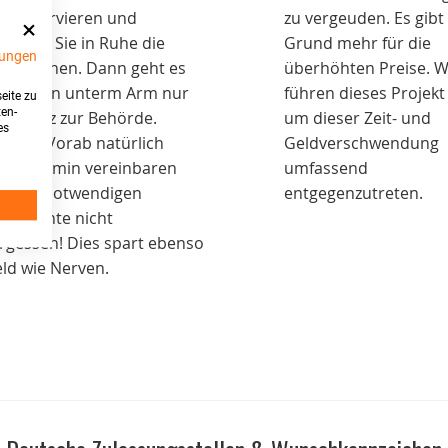
d reservieren und
zu vergeuden. Es gibt
stellen Sie in Ruhe die
Grund mehr für die
ungen
nnzeichen. Dann geht es
überhöhten Preise. W
t diesen unterm Arm nur
führen dieses Projekt
eite zu
ten-
ch kurz zur Behörde.
um dieser Zeit- und
es
chtig: Vorab natürlich
Geldverschwendung
nen Termin vereinbaren
umfassend
d die notwendigen
entgegenzutreten.
kumente nicht
rgessen! Dies spart ebenso
ld wie Nerven.