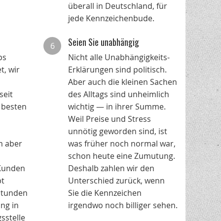
überall in Deutschland, für
jede Kennzeichenbude.
Seien Sie unabhängig
6
ps
Nicht alle Unabhängigkeits-
t, wir
Erklärungen sind politisch.
Aber auch die kleinen Sachen
seit
des Alltags sind unheimlich
 besten
wichtig — in ihrer Summe.
Weil Preise und Stress
unnötig geworden sind, ist
m aber
was früher noch normal war,
schon heute eine Zumutung.
 Kunden
Deshalb zahlen wir den
bt
Unterschied zurück, wenn
Stunden
Sie die Kennzeichen
ng in
irgendwo noch billiger sehen.
sstelle