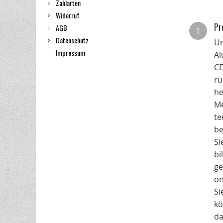
Zahlarten
Widerruf
Pr
AGB
1
Datenschutz
Un
Impressum
Al
CE
ru
he
Me
te
be
Si
bi
ge
on
Si
kö
da