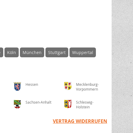
e
Köln
München
Stuttgart
Wuppertal
Hessen
Mecklenburg-
Vorpommern
Sachsen-Anhalt
Schleswig-
Holstein
VERTRAG WIDERRUFEN