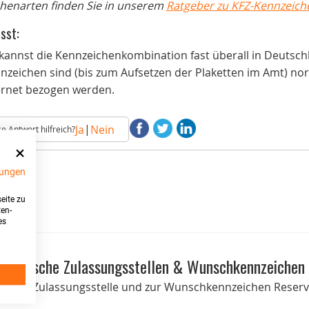
henarten finden Sie in unserem
Ratgeber zu KFZ-Kennzeich
sst:
kannst die Kennzeichenkombination fast überall in Deutschl
nzeichen sind (bis zum Aufsetzen der Plaketten im Amt) no
ernet bezogen werden.
|
Ja
Nein
e Antwort hilfreich?
ungen
eite zu
ten-
es
Deutsche Zulassungsstellen & Wunschkennzeichen
onen zur Zulassungsstelle und zur Wunschkennzeichen Reservi