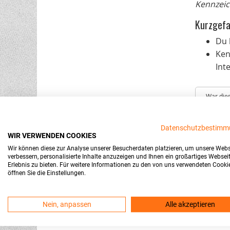
Kennzeic
Kurzgefa
Du 
Ken
Int
War dies
Datenschutzbestimm
WIR VERWENDEN COOKIES
Wir können diese zur Analyse unserer Besucherdaten platzieren, um unsere Webs
Alle Preise inkls. MwSt und
Versand
verbessern, personalisierte Inhalte anzuzeigen und Ihnen ein großartiges Websei
Erlebnis zu bieten. Für weitere Informationen zu den von uns verwendeten Cooki
öffnen Sie die Einstellungen.
Nein, anpassen
Alle akzeptieren
Offizielle Informati