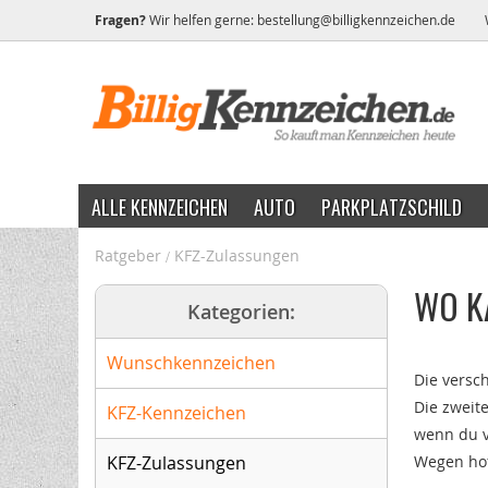
Fragen?
Wir helfen gerne:
bestellung@billigkennzeichen.de
ALLE KENNZEICHEN
AUTO
PARKPLATZSCHILD
Ratgeber
KFZ-Zulassungen
WO K
Kategorien:
Wunschkennzeichen
Die versc
Die zweit
KFZ-Kennzeichen
wenn du v
KFZ-Zulassungen
Wegen hof