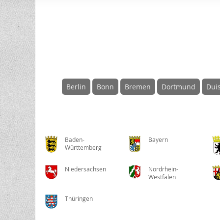
Berlin
Bonn
Bremen
Dortmund
Dui
Baden-
Bayern
Württemberg
Niedersachsen
Nordrhein-
Westfalen
Thüringen