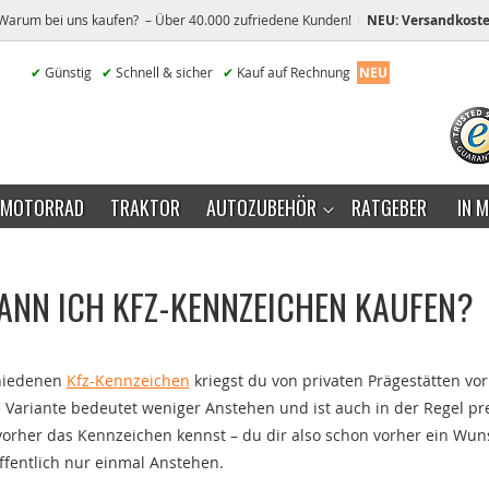
Warum bei uns kaufen? – Über 40.000 zufriedene Kunden!
NEU: Versandkoste
✔
Günstig
✔
Schnell & sicher
✔
Kauf auf Rechnung
NEU
MOTORRAD
TRAKTOR
AUTOZUBEHÖR
RATGEBER
IN 
ANN ICH KFZ-KENNZEICHEN KAUFEN?
hiedenen
Kfz-Kennzeichen
kriegst du von privaten Prägestätten vor
e Variante bedeutet weniger Anstehen und ist auch in der Regel pre
orher das Kennzeichen kennst – du dir also schon vorher ein Wuns
fentlich nur einmal Anstehen.