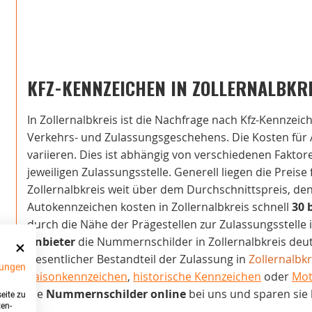
KFZ-KENNZEICHEN IN ZOLLERNALBKR
In Zollernalbkreis ist die Nachfrage nach Kfz-Kennzeic
Verkehrs- und Zulassungsgeschehens. Die Kosten für 
variieren. Dies ist abhängig von verschiedenen Fakto
jeweiligen Zulassungsstelle. Generell liegen die Preise
Zollernalbkreis weit über dem Durchschnittspreis, den 
Autokennzeichen kosten in Zollernalbkreis schnell
30 
durch die Nähe der Prägestellen zur Zulassungsstelle 
Anbieter
die Nummernschilder in Zollernalbkreis deutl
wesentlicher Bestandteil der Zulassung in
Zollernalbkr
ungen
Saisonkennzeichen
,
historische Kennzeichen
oder
Mot
die
Nummernschilder online
bei uns und sparen sie 
eite zu
ten-