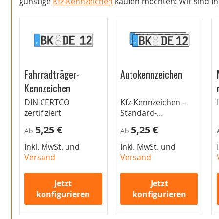
günstige
Kfz-Kennzeichen
kaufen möchten: Wir sind Ihr
Fahrradträger-
Autokennzeichen
Kennzeichen
DIN CERTCO
Kfz-Kennzeichen –
zertifiziert
Standard-
Autokennzeichen für
5,25 €
5,25 €
Ab
Ab
Pkw
Inkl. MwSt. und
Inkl. MwSt. und
Versand
Versand
Jetzt
Jetzt
konfigurieren
konfigurieren