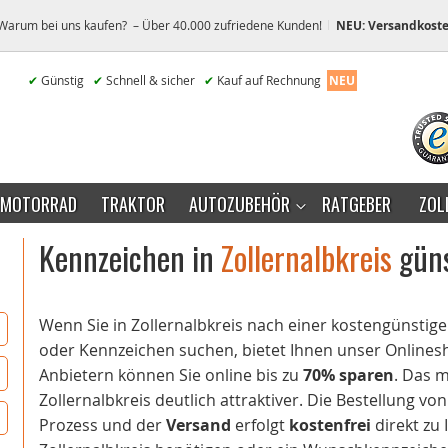
Warum bei uns kaufen? – Über 40.000 zufriedene Kunden!
NEU: Versandkoste
✔
Günstig
✔
Schnell & sicher
✔
Kauf auf Rechnung
NEU
MOTORRAD
TRAKTOR
AUTOZUBEHÖR
RATGEBER
ZOL
Kennzeichen in
Zollernalbkreis
güns
Wenn Sie in Zollernalbkreis nach einer kostengünst
oder Kennzeichen suchen, bietet Ihnen unser Onlinesho
Anbietern können Sie online bis zu
70% sparen
. Das 
Zollernalbkreis deutlich attraktiver. Die Bestellung vo
Prozess und der
Versand
erfolgt
kostenfrei
direkt zu