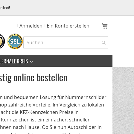
nfrei!
Mein Ware
Anmelden
Ein Konto erstellen
LERNALBKREIS
tig online bestellen
igen und bequemen Lösung für Nummernschilder
p zahlreiche Vorteile. Im Vergleich zu lokalen
macht die KFZ-Kennzeichen Preise in
n Kennzeichen ist ein einfacher, schneller
 Ihnen nach Hause. Ob Sie nun Autoschilder in