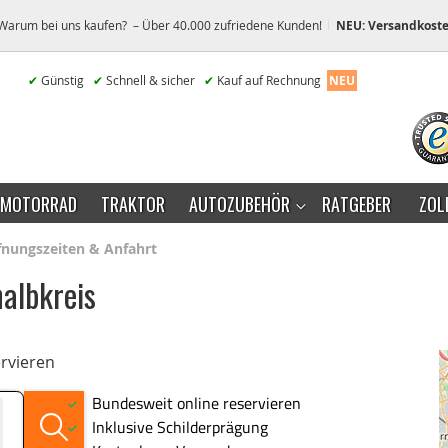
Warum bei uns kaufen? – Über 40.000 zufriedene Kunden!
NEU: Versandkoste
✔
Günstig
✔
Schnell & sicher
✔
Kauf auf Rechnung
NEU
MOTORRAD
TRAKTOR
AUTOZUBEHÖR
RATGEBER
ZOL
ffnungszeiten & Anfahrt
nalbkreis
ervieren