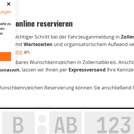
ungen
reis online reservieren
eite zu
ten-
es
st ein wichtiger Schritt bei der Fahrzeuganmeldung in
Zolle
ies ist mit
Wartezeiten
und organisatorischem Aufwand ve
servierung
an.
n verfügbares Wunschkennzeichen in Zollernalbkreis. Anschl
ination
, lassen wir Ihnen per
Expressversand
Ihre Kennze
unschkennzeichen Reservierung können Sie anschließend Ih