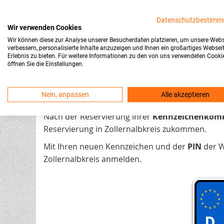
Erfahrungen von Kunden bei Trusted Shops
Datenschutzbestimm
Wir verwenden Cookies
Wunschkennzeichen in Zollernalbk
Wir können diese zur Analyse unserer Besucherdaten platzieren, um unsere Webs
verbessern, personalisierte Inhalte anzuzeigen und Ihnen ein großartiges Websei
Erlebnis zu bieten. Für weitere Informationen zu den von uns verwendeten Cooki
Die Reservierung eines
Wunschkennzeichens
i
öffnen Sie die Einstellungen.
persönlichen Besuch bei der Zulassungsstelle. D
erleichtern, bieten wir eine bequeme
Online-Re
Nein, anpassen
Alle akzeptieren
Dank unserer
Live-Abfrage
finden Sie sofort ei
Nach der Reservierung Ihrer
Kennzeichenkomb
Reservierung in Zollernalbkreis zukommen.
Mit Ihren neuen Kennzeichen und der
PIN
der W
Zollernalbkreis anmelden.