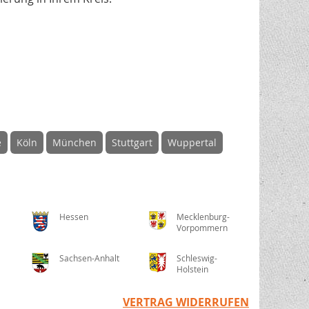
e
Köln
München
Stuttgart
Wuppertal
Hessen
Mecklenburg-
Vorpommern
Sachsen-Anhalt
Schleswig-
Holstein
VERTRAG WIDERRUFEN