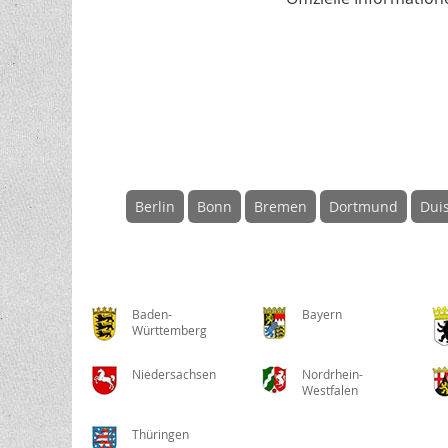
Berlin
Bonn
Bremen
Dortmund
Dui
Baden-
Bayern
Württemberg
Niedersachsen
Nordrhein-
Westfalen
Thüringen