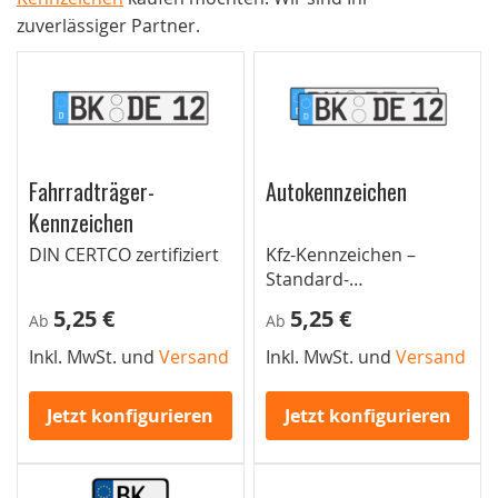
zuverlässiger Partner.
Fahrradträger-
Autokennzeichen
Kennzeichen
DIN CERTCO zertifiziert
Kfz-Kennzeichen –
Standard-
Autokennzeichen für
5,25 €
5,25 €
Ab
Ab
Pkw
Inkl. MwSt. und
Versand
Inkl. MwSt. und
Versand
Jetzt konfigurieren
Jetzt konfigurieren