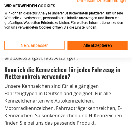
Datenschutzbestimmungen
WIR VERWENDEN COOKIES
die Kennzeichen noch am selben Tag. Der Versand ist
Wir können diese zur Analyse unserer Besucherdaten platzieren, um unsere
kostenlos und die Lieferung erfolgt in der Regel
Webseite zu verbessern, personalisierte Inhalte anzuzeigen und Ihnen ein
innerhalb von 24 Stunden.
großartiges Webseiten-Erlebnis zu bieten. Für weitere Informationen zu den
von uns verwendeten Cookies öffnen Sie die Einstellungen.
Sind Ihre Kfz-Kennzeichen in Wetteraukreis
zulassungsfähig?
Nein, anpassen
Alle akzeptieren
Ja, unsere Kennzeichen sind DIN-zertifiziert und erfüllen
alle Zulassungsvoraussetzungen.
Kann ich die Kennzeichen für jedes Fahrzeug in
Wetteraukreis verwenden?
Unsere Kennzeichen sind für alle gängigen
Fahrzeugtypen in Deutschland geeignet. Für alle
Kennzeichenarten wie Autokennzeichen,
Motorradkennzeichen, Fahrradträgerkennzeichen, E-
Kennzeichen, Saisonkennzeichen und H-Kennzeichen
finden Sie bei uns das passende Produkt.