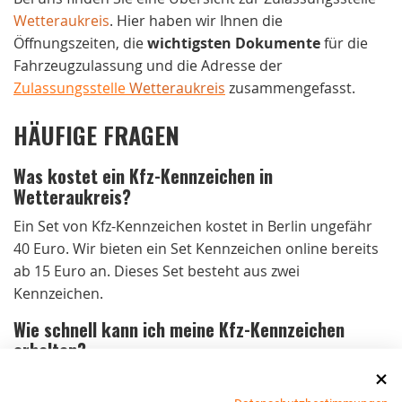
Wetteraukreis
. Hier haben wir Ihnen die
Öffnungszeiten, die
wichtigsten Dokumente
für die
Fahrzeugzulassung und die Adresse der
Zulassungsstelle
Wetteraukreis
zusammengefasst.
HÄUFIGE FRAGEN
Was kostet ein Kfz-Kennzeichen in
Wetteraukreis?
Ein Set von Kfz-Kennzeichen kostet in Berlin ungefähr
40 Euro. Wir bieten ein Set Kennzeichen online bereits
ab 15 Euro an. Dieses Set besteht aus zwei
Kennzeichen.
Wie schnell kann ich meine Kfz-Kennzeichen
erhalten?
Bei Bestellungen bis 15 Uhr von Montag bis
Donnerstag und bis 14 Uhr am Freitag versenden wir