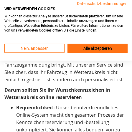
Datenschutzbestimmungen
Kundenzufriedenheit
und Benutzerfreundlichkeit ein.
WIR VERWENDEN COOKIES
Unser Ziel ist es, den
Wir können diese zur Analyse unserer Besucherdaten platzieren, um unsere
Kennzeichenreservierungsprozess
möglichst einfach
Webseite zu verbessern, personalisierte Inhalte anzuzeigen und Ihnen ein
großartiges Webseiten-Erlebnis zu bieten. Für weitere Informationen zu den
zu gestalten. Daher arbeiten wir kontinuierlich daran,
von uns verwendeten Cookies öffnen Sie die Einstellungen.
ihn noch zugänglicher zu machen. Wir sind stolz
darauf, in Wetteraukreis einen Service anzubieten, der
Nein, anpassen
Alle akzeptieren
praktisch und zeitsparend. Außerdem auch eine
persönliche Note
in den Prozess der
Fahrzeuganmeldung bringt. Mit unserem Service sind
Sie sicher, dass Ihr Fahrzeug in Wetteraukreis nicht
einfach registriert ist, sondern auch personalisiert ist.
Darum sollten Sie Ihr Wunschkennzeichen in
Wetteraukreis online reservieren
Bequemlichkeit:
Unser benutzerfreundliches
Online-System macht den gesamten Prozess der
Kennzeichenreservierung und -bestellung
unkompliziert. Sie können alles bequem von zu