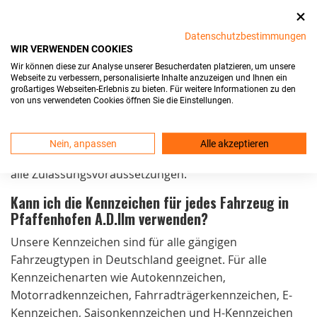
Bei Bestellungen bis 15 Uhr von Montag bis
Donnerstag und bis 14 Uhr am Freitag versenden wir
Datenschutzbestimmungen
WIR VERWENDEN COOKIES
die Kennzeichen noch am selben Tag. Der Versand ist
Wir können diese zur Analyse unserer Besucherdaten platzieren, um unsere
kostenlos und die Lieferung erfolgt in der Regel
Webseite zu verbessern, personalisierte Inhalte anzuzeigen und Ihnen ein
innerhalb von 24 Stunden.
großartiges Webseiten-Erlebnis zu bieten. Für weitere Informationen zu den
von uns verwendeten Cookies öffnen Sie die Einstellungen.
Sind Ihre Kfz-Kennzeichen in Pfaffenhofen
A.D.Ilm zulassungsfähig?
Nein, anpassen
Alle akzeptieren
Ja, unsere Kennzeichen sind DIN-zertifiziert und erfüllen
alle Zulassungsvoraussetzungen.
Kann ich die Kennzeichen für jedes Fahrzeug in
Pfaffenhofen A.D.Ilm verwenden?
Unsere Kennzeichen sind für alle gängigen
Fahrzeugtypen in Deutschland geeignet. Für alle
Kennzeichenarten wie Autokennzeichen,
Motorradkennzeichen, Fahrradträgerkennzeichen, E-
Kennzeichen, Saisonkennzeichen und H-Kennzeichen