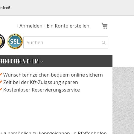
nfrei!
Mein Ware
Anmelden
Ein Konto erstellen
FFENHOFEN-A-D-ILM
Wunschkennzeichen bequem online sichern
Zeit bei der Kfz-Zulassung sparen
Kostenloser Reservierungsservice
eug persönlich zu kennzeichnen. In Pfaffenhofen