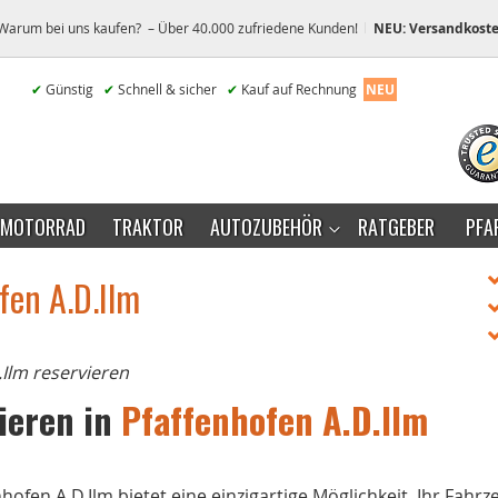
Warum bei uns kaufen? – Über 40.000 zufriedene Kunden!
NEU: Versandkoste
✔
Günstig
✔
Schnell & sicher
✔
Kauf auf Rechnung
NEU
MOTORRAD
TRAKTOR
AUTOZUBEHÖR
RATGEBER
PFA
fen A.D.Ilm
.Ilm reservieren
ieren in
Pfaffenhofen A.D.Ilm
fen A.D.Ilm bietet eine einzigartige Möglichkeit, Ihr Fahrz