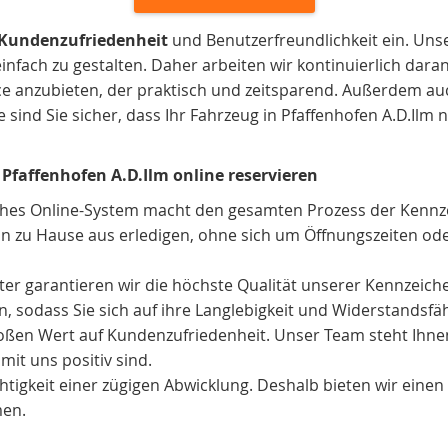
Kundenzufriedenheit
und Benutzerfreundlichkeit ein. Unser
infach zu gestalten. Daher arbeiten wir kontinuierlich dara
vice anzubieten, der praktisch und zeitsparend. Außerdem a
nd Sie sicher, dass Ihr Fahrzeug in Pfaffenhofen A.D.Ilm ni
Pfaffenhofen A.D.Ilm online reservieren
ches Online-System macht den gesamten Prozess der Kennze
n zu Hause aus erledigen, ohne sich um Öffnungszeiten ode
ieter garantieren wir die höchste Qualität unserer Kennzeic
 sodass Sie sich auf ihre Langlebigkeit und Widerstandsfäh
oßen Wert auf Kundenzufriedenheit. Unser Team steht Ihne
mit uns positiv sind.
tigkeit einer zügigen Abwicklung. Deshalb bieten wir einen s
men.