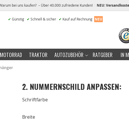
Warum bei uns kaufen? – Über 40.000 zufriedene Kunden!
NEU: Versandkoste
✔
Günstig
✔
Schnell & sicher
✔
Kauf auf Rechnung
NEU
MOTORRAD
TRAKTOR
AUTOZUBEHÖR
RATGEBER
IN 
hänger
2. NUMMERNSCHILD ANPASSEN:
Schriftfarbe
Breite