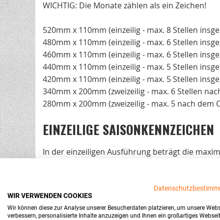
WICHTIG: Die Monate zählen als ein Zeichen!
520mm x 110mm (einzeilig - max. 8 Stellen insg
480mm x 110mm (einzeilig - max. 6 Stellen insg
460mm x 110mm (einzeilig - max. 6 Stellen insg
440mm x 110mm (einzeilig - max. 5 Stellen insg
420mm x 110mm (einzeilig - max. 5 Stellen insg
340mm x 200mm (zweizeilig - max. 6 Stellen nac
280mm x 200mm (zweizeilig - max. 5 nach dem O
EINZEILIGE SAISONKENNZEICHEN
In der einzeiligen Ausführung beträgt die max
maximaler Breite finden mit dem Ortskürzel u
ZWEIZEILIGE SAISONKENNZEICHE
Datenschutzbestimm
WIR VERWENDEN COOKIES
Wir können diese zur Analyse unserer Besucherdaten platzieren, um unsere Webs
Bei zweizeiligen Autokennzeichen beträgt die m
verbessern, personalisierte Inhalte anzuzeigen und Ihnen ein großartiges Websei