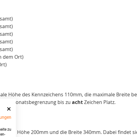
esamt)
esamt)
esamt)
esamt)
esamt)
h dem Ort)
rt)
imale Höhe des Kennzeichens 110mm, die maximale Breite b
nd der Monatsbegrenzung bis zu
acht
Zeichen Platz.
N
ungen
eite zu
aximale Höhe 200mm und die Breite 340mm. Dabei findet sic
ten-