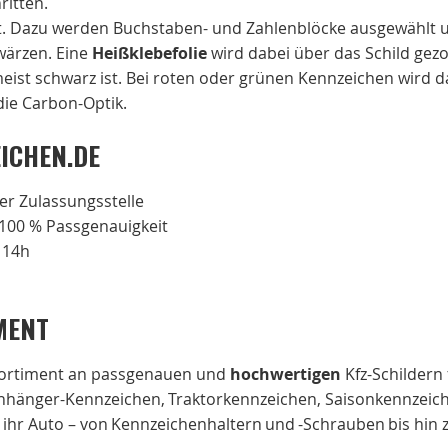
ritten.
. Dazu werden Buchstaben- und Zahlenblöcke ausgewählt 
hwärzen. Eine
Heißklebefolie
wird dabei über das Schild gezo
eist schwarz ist. Bei roten oder grünen Kennzeichen wird da
ie Carbon-Optik.
EICHEN.DE
er Zulassungsstelle
 100 % Passgenauigkeit
s 14h
MENT
 Sortiment an passgenauen und
hochwertigen
Kfz-Schildern
Anhänger-Kennzeichen, Traktorkennzeichen, Saisonkennzeic
 ihr Auto – von Kennzeichenhaltern und -Schrauben bis hi