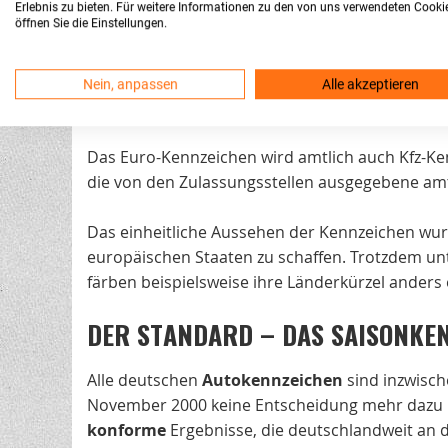
übrigen Zahlen und Buchstaben befinden sich d
Erlebnis zu bieten. Für weitere Informationen zu den von uns verwendeten Cooki
öffnen Sie die Einstellungen.
Bei dem 200mm x 280mm Schild sind maximal
5
die einzeiligen Nummernschilder.
Nein, anpassen
Alle akzeptieren
WAS HAT ES MIT DEM EURO-KENN
Das Euro-Kennzeichen wird amtlich auch Kfz-K
die von den Zulassungsstellen ausgegebene am
Das einheitliche Aussehen der Kennzeichen wur
europäischen Staaten zu schaffen. Trotzdem unt
färben beispielsweise ihre Länderkürzel anders 
DER STANDARD – DAS SAISONKE
Alle deutschen
Autokennzeichen
sind inzwisch
November 2000 keine Entscheidung mehr dazu no
konforme
Ergebnisse, die deutschlandweit an d