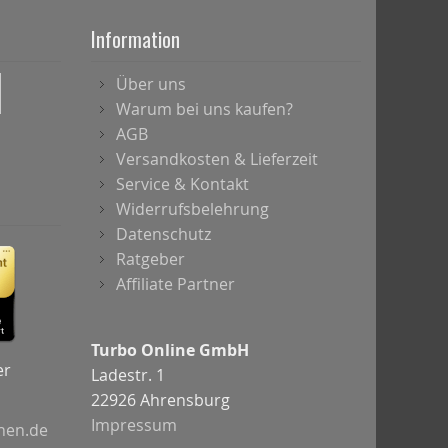
Information
Über uns
Warum bei uns kaufen?
AGB
Versandkosten & Lieferzeit
Service & Kontakt
Widerrufsbelehrung
Datenschutz
Ratgeber
Affiliate Partner
Turbo Online GmbH
er
Ladestr. 1
22926 Ahrensburg
Impressum
chen.de