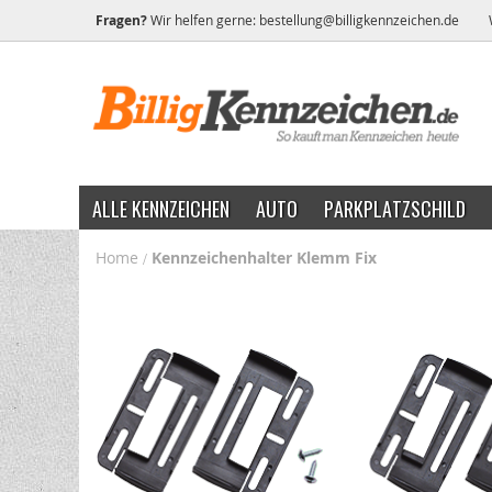
Fragen?
Wir helfen gerne:
bestellung@billigkennzeichen.de
ALLE KENNZEICHEN
AUTO
PARKPLATZSCHILD
Home
Kennzeichenhalter Klemm Fix
Zum
Ende
der
Bildgalerie
springen