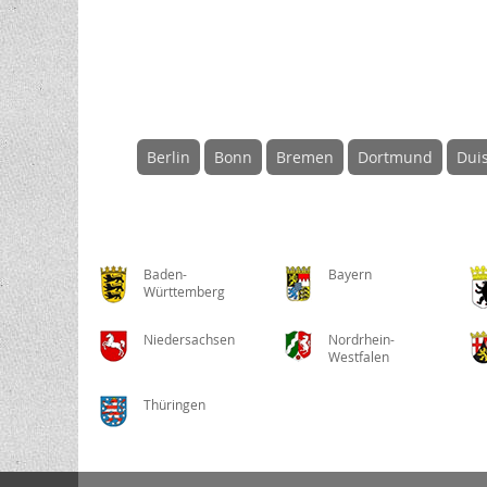
Berlin
Bonn
Bremen
Dortmund
Dui
Baden-
Bayern
Württemberg
Niedersachsen
Nordrhein-
Westfalen
Thüringen