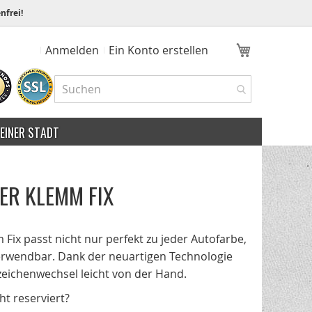
nfrei!
Mein Ware
Anmelden
Ein Konto erstellen
MEINER STADT
ER KLEMM FIX
ix passt nicht nur perfekt zu jeder Autofarbe,
erwendbar. Dank der neuartigen Technologie
eichenwechsel leicht von der Hand.
t reserviert?