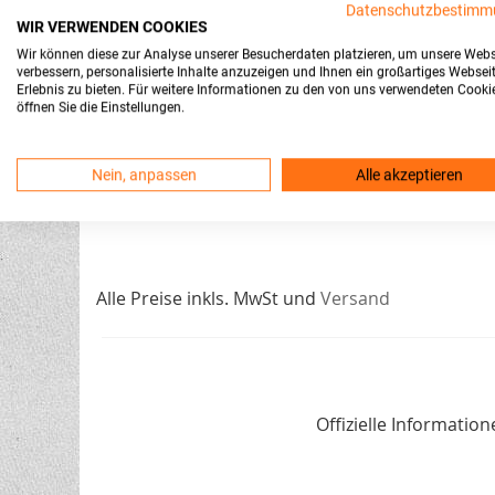
Datenschutzbestimm
WIR VERWENDEN COOKIES
nd
Versand
Inkl. 19% MwSt. und
Versand
Inkl
Wir können diese zur Analyse unserer Besucherdaten platzieren, um unsere Webs
verbessern, personalisierte Inhalte anzuzeigen und Ihnen ein großartiges Websei
enkorb
in den Warenkorb
Erlebnis zu bieten. Für weitere Informationen zu den von uns verwendeten Cooki
öffnen Sie die Einstellungen.
Nein, anpassen
Alle akzeptieren
Alle Preise inkls. MwSt und
Versand
Offizielle Informati