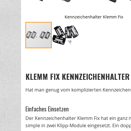
Kennzeichenhalter Klemm Fix
Zum
Anfang
der
KLEMM FIX KENNZEICHENHALTER
Bildgalerie
springen
Hat man genug vom komplizierten Kennzeichenw
Einfaches Einsetzen
Der Kennzeichenhalter Klemm Fix hat ein ganz n
simple in zwei Klipp-Module eingesetzt. Ein dopp