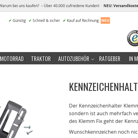
Warum bei uns kaufen? – Über 40.000 zufriedene Kunden!
NEU: Versandkoste
✔
Günstig
✔
Schnell & sicher
✔
Kauf auf Rechnung
NEU
MOTORRAD
TRAKTOR
AUTOZUBEHÖR
RATGEBER
IN 
KENNZEICHENHALT
Der Kennzeichenhalter Klemm F
sondern ist auch mehrfach v
des Klemm Fix geht der Kennz
Wunschkennzeichen noch nich