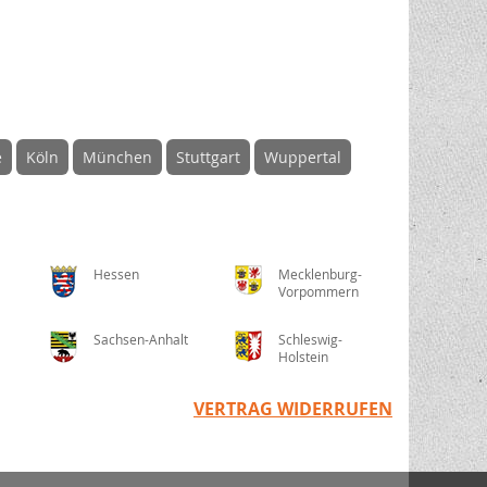
e
Köln
München
Stuttgart
Wuppertal
Hessen
Mecklenburg-
Vorpommern
Sachsen-Anhalt
Schleswig-
Holstein
VERTRAG WIDERRUFEN