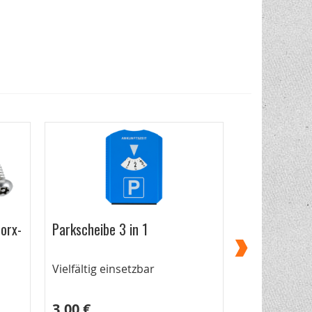
orx-
Parkscheibe 3 in 1
4 Sicherheit
20
Vielfältig einsetzbar
4x Torx 20
3,00 €
6,95 €