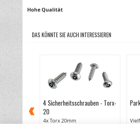
Hohe Qualität
DAS KÖNNTE SIE AUCH INTERESSIEREN
4 Sicherheitsschrauben - Torx-
Park
20
ar
4x Torx 20mm
Viel
6,95 €
3,0