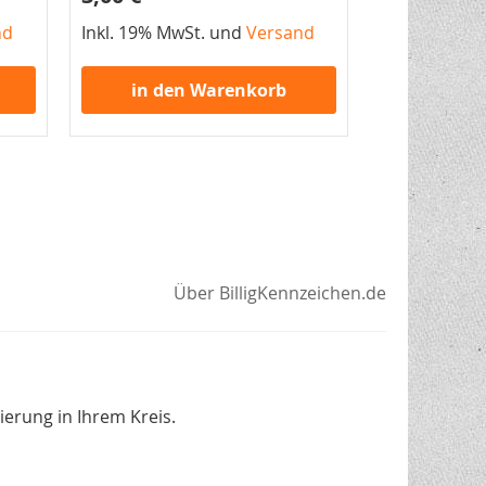
nd
Inkl. 19% MwSt. und
Versand
Inkl. 19% Mw
in den Warenkorb
in de
Über BilligKennzeichen.de
erung in Ihrem Kreis.