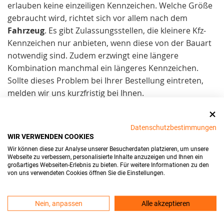
erlauben keine einzeiligen Kennzeichen. Welche Größe
gebraucht wird, richtet sich vor allem nach dem
Fahrzeug
. Es gibt Zulassungsstellen, die kleinere Kfz-
Kennzeichen nur anbieten, wenn diese von der Bauart
notwendig sind. Zudem erzwingt eine längere
Kombination manchmal ein längeres Kennzeichen.
Sollte dieses Problem bei Ihrer Bestellung eintreten,
melden wir uns kurzfristig bei Ihnen.
DOCH MACHEN SIE SICH NICHT ZU
VIELE GEDANKEN:
Datenschutzbestimmungen
WIR VERWENDEN COOKIES
Wir können diese zur Analyse unserer Besucherdaten platzieren, um unsere
Zulassungsstellen kennen meist die Möglichkeiten und
Webseite zu verbessern, personalisierte Inhalte anzuzeigen und Ihnen ein
großartiges Webseiten-Erlebnis zu bieten. Für weitere Informationen zu den
Grenzen eines Kfz-Kennzeichens und sichern nur
von uns verwendeten Cookies öffnen Sie die Einstellungen.
tatsächlich mögliche Kombinationen zu. Deswegen ist
es umso wichtiger, dass Sie
vorher
Ihre
Nein, anpassen
Alle akzeptieren
Kennzeichenkombination reservieren
. In den
meisten Fällen ist die Reservierung des