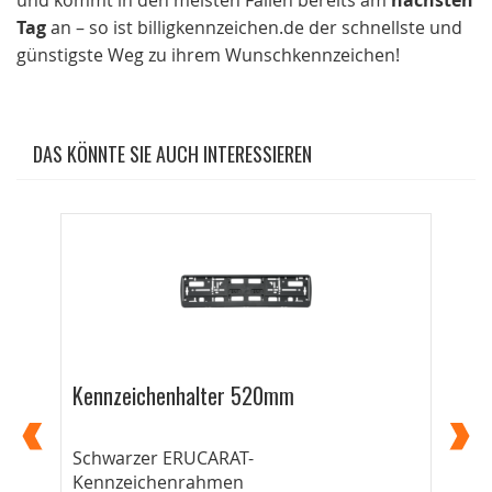
und kommt in den meisten Fällen bereits am
nächsten
Tag
an – so ist billigkennzeichen.de der schnellste und
günstigste Weg zu ihrem Wunschkennzeichen!
DAS KÖNNTE SIE AUCH INTERESSIEREN
Kennzeichenhalter 520mm
Ke
Schwarzer ERUCARAT-
Für
Kennzeichenrahmen