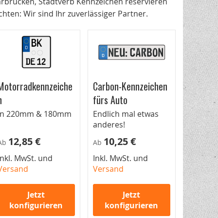
aarbrücken, Stadtverb Kennzeichen reservieren
ten: Wir sind Ihr zuverlässiger Partner.
Motorradkennzeiche
Carbon-Kennzeichen
n
fürs Auto
In 220mm & 180mm
Endlich mal etwas
anderes!
12,85 €
10,25 €
Ab
Ab
Inkl. MwSt. und
Inkl. MwSt. und
Versand
Versand
Jetzt
Jetzt
konfigurieren
konfigurieren