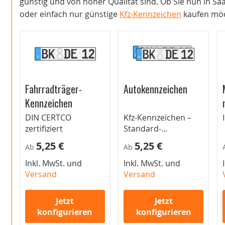
günstig und von hoher Qualität sind. Ob Sie nun in S
oder einfach nur günstige
Kfz-Kennzeichen
kaufen möch
Fahrradträger-
Autokennzeichen
Kennzeichen
DIN CERTCO
Kfz-Kennzeichen –
zertifiziert
Standard-
Autokennzeichen für
5,25 €
5,25 €
Ab
Ab
Pkw
Inkl. MwSt. und
Inkl. MwSt. und
Versand
Versand
Jetzt
Jetzt
konfigurieren
konfigurieren