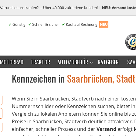
Warum bei uns kaufen? – Über 40.000 zufriedene Kunden!
NEU: Versandkoste
✔
Günstig
✔
Schnell & sicher
✔
Kauf auf Rechnung
NEU
MOTORRAD
TRAKTOR
AUTOZUBEHÖR
RATGEBER
SAA
Kennzeichen in
Saarbrücken, Stadt
Wenn Sie in Saarbrücken, Stadtverb nach einer kost
Nummernschilder oder Kennzeichen suchen, bietet Ihn
Vergleich zu lokalen Anbietern können Sie online bis 
Preise in Saarbrücken, Stadtverb deutlich attraktiver.
einfacher, schneller Prozess und der
Versand
erfolgt