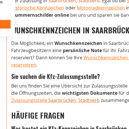
der Zulassung in
Saarbrücken, Stadtverb
. Egal ob bei
es
historische Kennzeichen
oder
Motorradkennzeichen
i
Nummernschilder online
bei uns und sparen sie bar
WUNSCHKENNZEICHEN IN SAARBRÜCK
Die Möglichkeit, ein
Wunschkennzeichen
in Saarbrück
Fahrzeugbesitzern eine
persönliche Note
für ihr Fah
reserviert? Dann können Sie Ihre
Wunschkennzeichen i
reservieren
.
Sie suchen die Kfz-Zulassungsstelle?
Bei uns finden Sie eine Übersicht zur Zulassungsstelle
die Öffnungszeiten, die
wichtigsten Dokumente
für d
Zulassungsstelle
Saarbrücken, Stadtverb
zusammengef
HÄUFIGE FRAGEN
Was kostet ein Kfz-Kennzeichen in Saarbrücken,