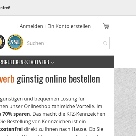
nfrei!
Mein Ware
Anmelden
Ein Konto erstellen
RBRUECKEN-STADTVERB
verb
günstig online bestellen
engünstigen und bequemen Lösung für
en unser Onlineshop zahlreiche Vorteile. Im
zu
70% sparen
. Das macht die KFZ-Kennzeichen
 Die Bestellung von Kennzeichen ist ein
kostenfrei
direkt zu Ihnen nach Hause. Ob Sie