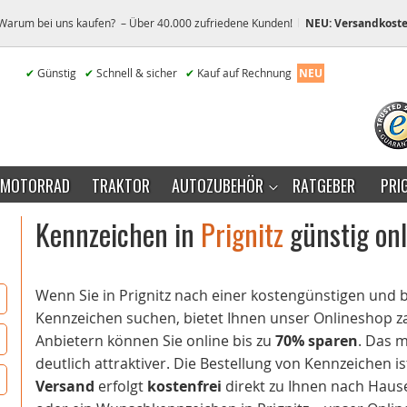
Warum bei uns kaufen? – Über 40.000 zufriedene Kunden!
NEU: Versandkoste
✔
Günstig
✔
Schnell & sicher
✔
Kauf auf Rechnung
NEU
MOTORRAD
TRAKTOR
AUTOZUBEHÖR
RATGEBER
PRI
Kennzeichen in
Prignitz
günstig onl
Wenn Sie in Prignitz nach einer kostengünstigen un
Kennzeichen suchen, bietet Ihnen unser Onlineshop zah
Anbietern können Sie online bis zu
70% sparen
. Das m
deutlich attraktiver. Die Bestellung von Kennzeichen is
Versand
erfolgt
kostenfrei
direkt zu Ihnen nach Hause