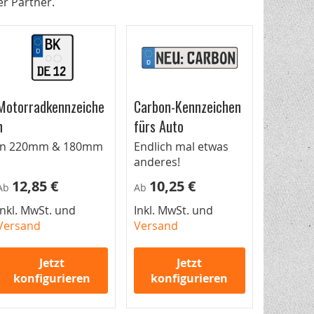
er Partner.
Motorradkennzeiche
Carbon-Kennzeichen
n
fürs Auto
In 220mm & 180mm
Endlich mal etwas
anderes!
12,85 €
10,25 €
Ab
Ab
Inkl. MwSt. und
Inkl. MwSt. und
Versand
Versand
Jetzt
Jetzt
konfigurieren
konfigurieren