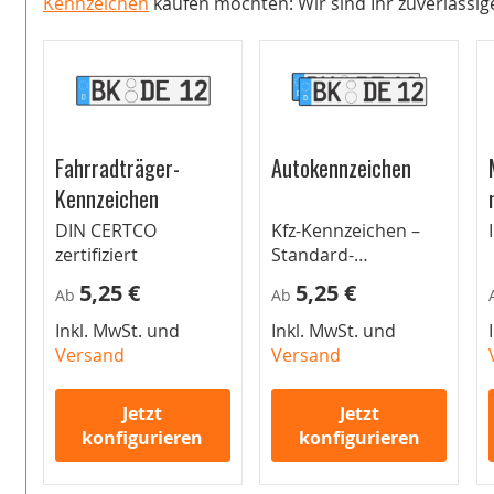
Kennzeichen
kaufen möchten: Wir sind Ihr zuverlässig
Fahrradträger-
Autokennzeichen
Kennzeichen
DIN CERTCO
Kfz-Kennzeichen –
zertifiziert
Standard-
Autokennzeichen für
5,25 €
5,25 €
Ab
Ab
Pkw
Inkl. MwSt. und
Inkl. MwSt. und
Versand
Versand
Jetzt
Jetzt
konfigurieren
konfigurieren