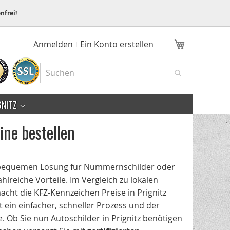
nfrei!
Mein Ware
Anmelden
Ein Konto erstellen
GNITZ
ine bestellen
d bequemen Lösung für Nummernschilder oder
lreiche Vorteile. Im Vergleich zu lokalen
acht die KFZ-Kennzeichen Preise in Prignitz
t ein einfacher, schneller Prozess und der
. Ob Sie nun Autoschilder in Prignitz benötigen