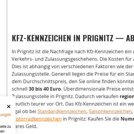
KFZ-KENNZEICHEN IN PRIGNITZ — A
In Prignitz ist die Nachfrage nach Kfz-Kennzeichen ein
Verkehrs- und Zulassungsgeschehens. Die Kosten für A
Dies ist abhängig von verschiedenen Faktoren wie der
Zulassungsstelle. Generell liegen die Preise für ein St
dem Durchschnittspreis, den Sie online finden könnten
schnell
30 bis 40 Euro
. Überdimensionale Preise entst
Zulassungsstelle in Prignitz. Dadurch verkaufen
regio
deutlich teurer vor Ort. Das Kfz-Kennzeichen ist ein w
Egal ob bei
Standardkennzeichen
,
Saisonkennzeichen
ungen
Motorradkennzeichen
in Prignitz: Kaufen Sie die
Numm
bares Geld.
eite zu
ten-