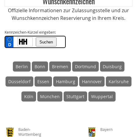
Wunschkennzeichen
Offizielle Informationen zur Zulassungsstelle und zur
Wunschkennzeichen Reservierung in Ihrem Kreis.
Kennzeichen-Kürzel eingeben:
Berlin
Bonn
Bremen
Dortmund
Duisburg
Düsseldorf
Essen
Hamburg
Hannover
Karlsruhe
Köln
München
Stuttgart
Wuppertal
Baden-
Bayern
Württemberg