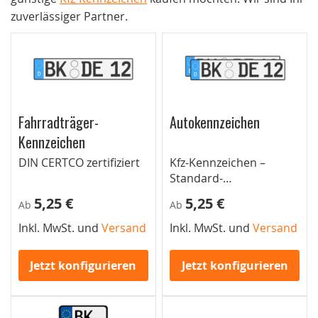
zuverlässiger Partner.
Fahrradträger-
Autokennzeichen
Kennzeichen
DIN CERTCO zertifiziert
Kfz-Kennzeichen –
Standard-
Autokennzeichen für
5,25 €
5,25 €
Ab
Ab
Pkw
Inkl. MwSt. und
Versand
Inkl. MwSt. und
Versand
Jetzt konfigurieren
Jetzt konfigurieren