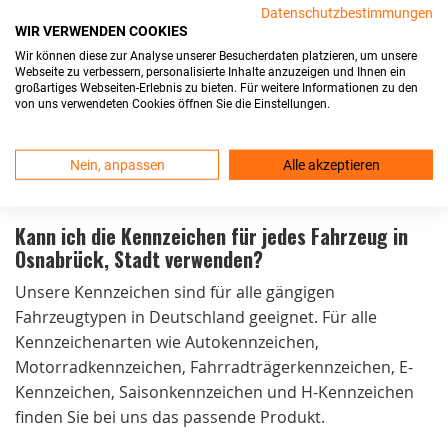
Datenschutzbestimmungen
die Kennzeichen noch am selben Tag. Der Versand ist
WIR VERWENDEN COOKIES
kostenlos und die Lieferung erfolgt in der Regel
Wir können diese zur Analyse unserer Besucherdaten platzieren, um unsere
innerhalb von 24 Stunden.
Webseite zu verbessern, personalisierte Inhalte anzuzeigen und Ihnen ein
großartiges Webseiten-Erlebnis zu bieten. Für weitere Informationen zu den
von uns verwendeten Cookies öffnen Sie die Einstellungen.
Sind Ihre Kfz-Kennzeichen in Osnabrück, Stadt
zulassungsfähig?
Nein, anpassen
Alle akzeptieren
Ja, unsere Kennzeichen sind DIN-zertifiziert und erfüllen
alle Zulassungsvoraussetzungen.
Kann ich die Kennzeichen für jedes Fahrzeug in
Osnabrück, Stadt verwenden?
Unsere Kennzeichen sind für alle gängigen
Fahrzeugtypen in Deutschland geeignet. Für alle
Kennzeichenarten wie Autokennzeichen,
Motorradkennzeichen, Fahrradträgerkennzeichen, E-
Kennzeichen, Saisonkennzeichen und H-Kennzeichen
finden Sie bei uns das passende Produkt.