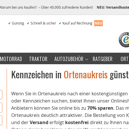
Warum bei uns kaufen? – Über 40.000 zufriedene Kunden!
NEU: Versandkoste
✔
Günstig
✔
Schnell & sicher
✔
Kauf auf Rechnung
NEU
MOTORRAD
TRAKTOR
AUTOZUBEHÖR
RATGEBER
ORT
Kennzeichen in
Ortenaukreis
günsti
Wenn Sie in Ortenaukreis nach einer kostengünstig
oder Kennzeichen suchen, bietet Ihnen unser Onlinesho
Anbietern können Sie online bis zu
70% sparen
. Das 
Ortenaukreis deutlich attraktiver. Die Bestellung von 
und der
Versand
erfolgt
kostenfrei
direkt zu Ihnen na