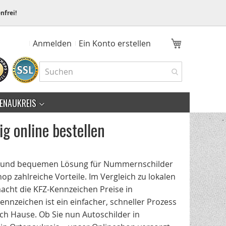
nfrei!
Mein Ware
Anmelden
Ein Konto erstellen
ENAUKREIS
g online bestellen
en und bequemen Lösung für Nummernschilder
p zahlreiche Vorteile. Im Vergleich zu lokalen
macht die KFZ-Kennzeichen Preise in
Kennzeichen ist ein einfacher, schneller Prozess
ch Hause. Ob Sie nun Autoschilder in