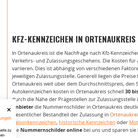
KFZ-KENNZEICHEN IN ORTENAUKREIS
In Ortenaukreis ist die Nachfrage nach Kfz-Kennzeiche
Verkehrs- und Zulassungsgeschehens. Die Kosten für
variieren. Dies ist abhängig von verschiedenen Fakto
jeweiligen Zulassungsstelle. Generell liegen die Preise
Ortenaukreis weit über dem Durchschnittspreis, den Si
Autokennzeichen kosten in Ortenaukreis schnell
30 bi
durch die Nähe der Prägestellen zur Zulassungsstelle
Anbieter
die Nummernschilder in Ortenaukreis deutlich
wesentlicher Bestandteil der Zulassung in
Ortenaukrei
ungen
Saisonkennzeichen
,
historische Kennzeichen
oder
Mot
die
Nummernschilder online
bei uns und sparen sie 
eite zu
ten-