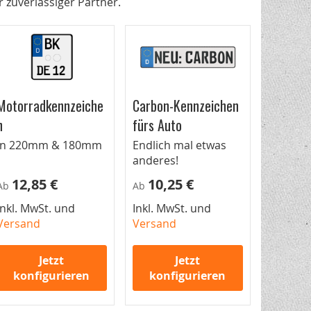
 zuverlässiger Partner.
Motorradkennzeiche
Carbon-Kennzeichen
n
fürs Auto
In 220mm & 180mm
Endlich mal etwas
anderes!
12,85 €
10,25 €
Ab
Ab
Inkl. MwSt. und
Inkl. MwSt. und
Versand
Versand
Jetzt
Jetzt
konfigurieren
konfigurieren