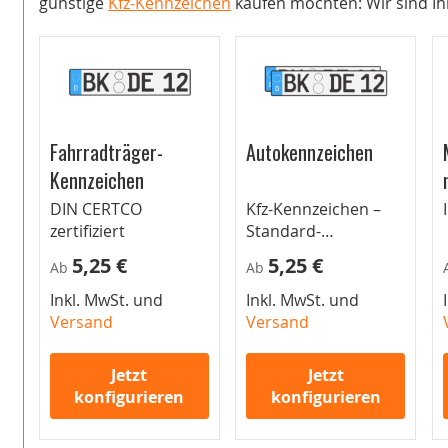
günstige
Kfz-Kennzeichen
kaufen möchten: Wir sind Ihr
Fahrradträger-
Autokennzeichen
Kennzeichen
DIN CERTCO
Kfz-Kennzeichen –
zertifiziert
Standard-
Autokennzeichen für
5,25 €
5,25 €
Ab
Ab
Pkw
Inkl. MwSt. und
Inkl. MwSt. und
Versand
Versand
Jetzt
Jetzt
konfigurieren
konfigurieren