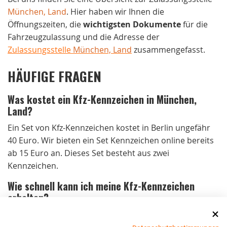
München, Land
. Hier haben wir Ihnen die
Öffnungszeiten, die
wichtigsten Dokumente
für die
Fahrzeugzulassung und die Adresse der
Zulassungsstelle
München, Land
zusammengefasst.
HÄUFIGE FRAGEN
Was kostet ein Kfz-Kennzeichen in München,
Land?
Ein Set von Kfz-Kennzeichen kostet in Berlin ungefähr
40 Euro. Wir bieten ein Set Kennzeichen online bereits
ab 15 Euro an. Dieses Set besteht aus zwei
Kennzeichen.
Wie schnell kann ich meine Kfz-Kennzeichen
erhalten?
Bei Bestellungen bis 15 Uhr von Montag bis
Donnerstag und bis 14 Uhr am Freitag versenden wir