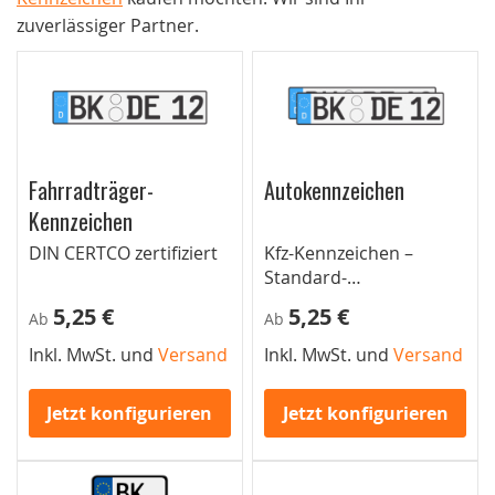
zuverlässiger Partner.
Fahrradträger-
Autokennzeichen
Kennzeichen
DIN CERTCO zertifiziert
Kfz-Kennzeichen –
Standard-
Autokennzeichen für
5,25 €
5,25 €
Ab
Ab
Pkw
Inkl. MwSt. und
Versand
Inkl. MwSt. und
Versand
Jetzt konfigurieren
Jetzt konfigurieren