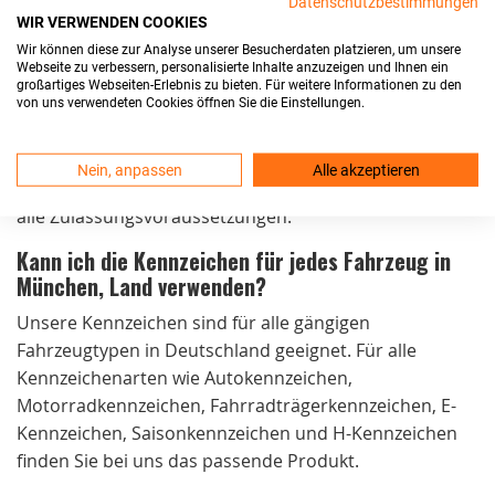
Datenschutzbestimmungen
WIR VERWENDEN COOKIES
die Kennzeichen noch am selben Tag. Der Versand ist
Wir können diese zur Analyse unserer Besucherdaten platzieren, um unsere
kostenlos und die Lieferung erfolgt in der Regel
Webseite zu verbessern, personalisierte Inhalte anzuzeigen und Ihnen ein
innerhalb von 24 Stunden.
großartiges Webseiten-Erlebnis zu bieten. Für weitere Informationen zu den
von uns verwendeten Cookies öffnen Sie die Einstellungen.
Sind Ihre Kfz-Kennzeichen in München, Land
zulassungsfähig?
Nein, anpassen
Alle akzeptieren
Ja, unsere Kennzeichen sind DIN-zertifiziert und erfüllen
alle Zulassungsvoraussetzungen.
Kann ich die Kennzeichen für jedes Fahrzeug in
München, Land verwenden?
Unsere Kennzeichen sind für alle gängigen
Fahrzeugtypen in Deutschland geeignet. Für alle
Kennzeichenarten wie Autokennzeichen,
Motorradkennzeichen, Fahrradträgerkennzeichen, E-
Kennzeichen, Saisonkennzeichen und H-Kennzeichen
finden Sie bei uns das passende Produkt.