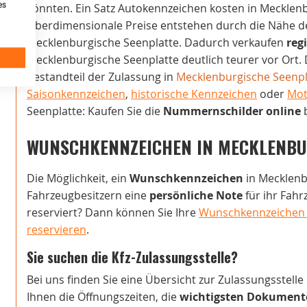
es
könnten. Ein Satz Autokennzeichen kosten in Mecklen
Überdimensionale Preise entstehen durch die Nähe der
Mecklenburgische Seenplatte. Dadurch verkaufen
reg
Mecklenburgische Seenplatte deutlich teurer vor Ort. 
Bestandteil der Zulassung in
Mecklenburgische Seenpl
Saisonkennzeichen
,
historische Kennzeichen
oder
Mot
Seenplatte: Kaufen Sie die
Nummernschilder online
b
WUNSCHKENNZEICHEN IN MECKLENBU
Die Möglichkeit, ein
Wunschkennzeichen
in Mecklenbu
Fahrzeugbesitzern eine
persönliche Note
für ihr Fah
reserviert? Dann können Sie Ihre
Wunschkennzeichen i
reservieren
.
Sie suchen die Kfz-Zulassungsstelle?
Bei uns finden Sie eine Übersicht zur Zulassungsstelle
Ihnen die Öffnungszeiten, die
wichtigsten Dokument