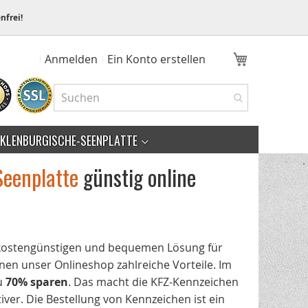
nfrei!
Mein Ware
Anmelden
Ein Konto erstellen
KLENBURGISCHE-SEENPLATTE
Seenplatte
günstig online
 kostengünstigen und bequemen Lösung für
en unser Onlineshop zahlreiche Vorteile. Im
zu
70% sparen
. Das macht die KFZ-Kennzeichen
iver. Die Bestellung von Kennzeichen ist ein