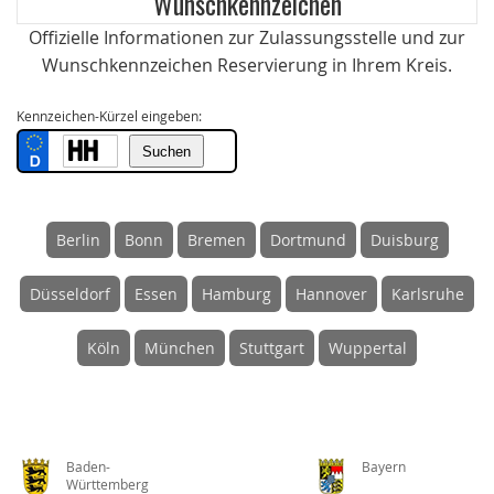
Wunschkennzeichen
Offizielle Informationen zur Zulassungsstelle und zur
Wunschkennzeichen Reservierung in Ihrem Kreis.
Kennzeichen-Kürzel eingeben:
Berlin
Bonn
Bremen
Dortmund
Duisburg
Düsseldorf
Essen
Hamburg
Hannover
Karlsruhe
Köln
München
Stuttgart
Wuppertal
Baden-
Bayern
Württemberg