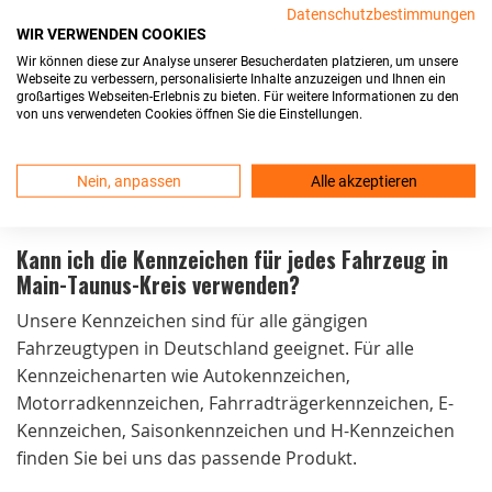
Datenschutzbestimmungen
die Kennzeichen noch am selben Tag. Der Versand ist
WIR VERWENDEN COOKIES
kostenlos und die Lieferung erfolgt in der Regel
Wir können diese zur Analyse unserer Besucherdaten platzieren, um unsere
innerhalb von 24 Stunden.
Webseite zu verbessern, personalisierte Inhalte anzuzeigen und Ihnen ein
großartiges Webseiten-Erlebnis zu bieten. Für weitere Informationen zu den
von uns verwendeten Cookies öffnen Sie die Einstellungen.
Sind Ihre Kfz-Kennzeichen in Main-Taunus-Kreis
zulassungsfähig?
Nein, anpassen
Alle akzeptieren
Ja, unsere Kennzeichen sind DIN-zertifiziert und erfüllen
alle Zulassungsvoraussetzungen.
Kann ich die Kennzeichen für jedes Fahrzeug in
Main-Taunus-Kreis verwenden?
Unsere Kennzeichen sind für alle gängigen
Fahrzeugtypen in Deutschland geeignet. Für alle
Kennzeichenarten wie Autokennzeichen,
Motorradkennzeichen, Fahrradträgerkennzeichen, E-
Kennzeichen, Saisonkennzeichen und H-Kennzeichen
finden Sie bei uns das passende Produkt.