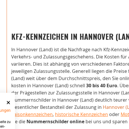
KFZ-KENNZEICHEN IN HANNOVER (LA
In Hannover (Land) ist die Nachfrage nach Kfz-Kennzei
Verkehrs- und Zulassungsgeschehens. Die Kosten für
variieren. Dies ist abhängig von verschiedenen Fakto
jeweiligen Zulassungsstelle. Generell liegen die Preis
(Land) weit über dem Durchschnittspreis, den Sie onl
kosten in Hannover (Land) schnell
30 bis 40 Euro
. Übe
der Prägestellen zur Zulassungsstelle in Hannover (L
Nummernschilder in Hannover (Land) deutlich teurer v
wesentlicher Bestandteil der Zulassung in
Hannover (
ungen
Saisonkennzeichen
,
historische Kennzeichen
oder
Mot
Sie die
Nummernschilder online
bei uns und sparen 
eite zu
ten-