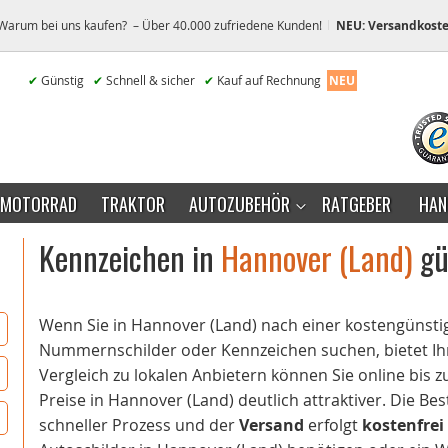
Warum bei uns kaufen? – Über 40.000 zufriedene Kunden!
NEU: Versandkoste
✔
Günstig
✔
Schnell & sicher
✔
Kauf auf Rechnung
NEU
MOTORRAD
TRAKTOR
AUTOZUBEHÖR
RATGEBER
HAN
Kennzeichen in
Hannover (Land)
gü
Wenn Sie in Hannover (Land) nach einer kostengünst
Nummernschilder oder Kennzeichen suchen, bietet Ihn
Vergleich zu lokalen Anbietern können Sie online bis 
Preise in Hannover (Land) deutlich attraktiver. Die Bes
schneller Prozess und der
Versand
erfolgt
kostenfrei