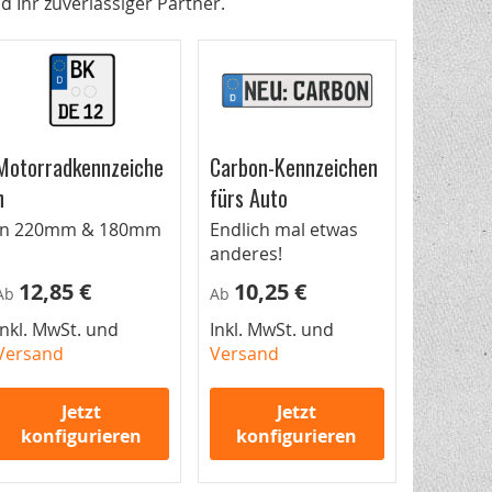
 Ihr zuverlässiger Partner.
Motorradkennzeiche
Carbon-Kennzeichen
n
fürs Auto
In 220mm & 180mm
Endlich mal etwas
anderes!
12,85 €
10,25 €
Ab
Ab
Inkl. MwSt. und
Inkl. MwSt. und
Versand
Versand
Jetzt
Jetzt
konfigurieren
konfigurieren