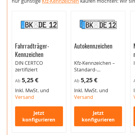
nur günstige
Kfz-Kennzeichen
kaufen möchten: Wir sind
Fahrradträger-
Autokennzeichen
Kennzeichen
DIN CERTCO
Kfz-Kennzeichen –
zertifiziert
Standard-
Autokennzeichen für
5,25 €
5,25 €
Ab
Ab
Pkw
Inkl. MwSt. und
Inkl. MwSt. und
Versand
Versand
Jetzt
Jetzt
konfigurieren
konfigurieren