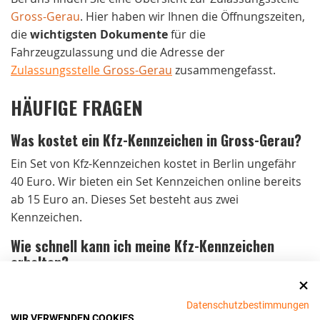
Gross-Gerau
. Hier haben wir Ihnen die Öffnungszeiten,
die
wichtigsten Dokumente
für die
Fahrzeugzulassung und die Adresse der
Zulassungsstelle
Gross-Gerau
zusammengefasst.
HÄUFIGE FRAGEN
Was kostet ein Kfz-Kennzeichen in Gross-Gerau?
Ein Set von Kfz-Kennzeichen kostet in Berlin ungefähr
40 Euro. Wir bieten ein Set Kennzeichen online bereits
ab 15 Euro an. Dieses Set besteht aus zwei
Kennzeichen.
Wie schnell kann ich meine Kfz-Kennzeichen
erhalten?
Bei Bestellungen bis 15 Uhr von Montag bis
Donnerstag und bis 14 Uhr am Freitag versenden wir
Datenschutzbestimmungen
WIR VERWENDEN COOKIES