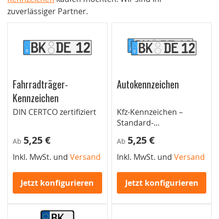
zuverlässiger Partner.
Fahrradträger-
Autokennzeichen
Kennzeichen
DIN CERTCO zertifiziert
Kfz-Kennzeichen –
Standard-
Autokennzeichen für
5,25 €
5,25 €
Ab
Ab
Pkw
Inkl. MwSt. und
Versand
Inkl. MwSt. und
Versand
Jetzt konfigurieren
Jetzt konfigurieren