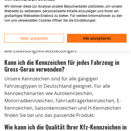
die Kennzeichen noch am selben Tag. Der Versand ist
Wir können diese zur Analyse unserer Besucherdaten platzieren, um unsere
kostenlos und die Lieferung erfolgt in der Regel
Webseite zu verbessern, personalisierte Inhalte anzuzeigen und Ihnen ein
innerhalb von 24 Stunden.
großartiges Webseiten-Erlebnis zu bieten. Für weitere Informationen zu den
von uns verwendeten Cookies öffnen Sie die Einstellungen.
Sind Ihre Kfz-Kennzeichen in Gross-Gerau
zulassungsfähig?
Nein, anpassen
Alle akzeptieren
Ja, unsere Kennzeichen sind DIN-zertifiziert und erfüllen
alle Zulassungsvoraussetzungen.
Kann ich die Kennzeichen für jedes Fahrzeug in
Gross-Gerau verwenden?
Unsere Kennzeichen sind für alle gängigen
Fahrzeugtypen in Deutschland geeignet. Für alle
Kennzeichenarten wie Autokennzeichen,
Motorradkennzeichen, Fahrradträgerkennzeichen, E-
Kennzeichen, Saisonkennzeichen und H-Kennzeichen
finden Sie bei uns das passende Produkt.
Wie kann ich die Qualität Ihrer Kfz-Kennzeichen in