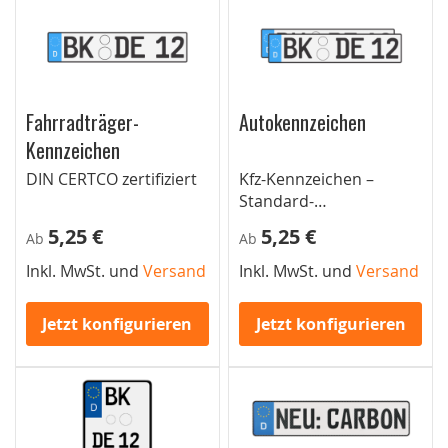
Fahrradträger-
Autokennzeichen
Kennzeichen
DIN CERTCO zertifiziert
Kfz-Kennzeichen –
Standard-
Autokennzeichen für
5,25 €
5,25 €
Ab
Ab
Pkw
Inkl. MwSt. und
Versand
Inkl. MwSt. und
Versand
Jetzt konfigurieren
Jetzt konfigurieren