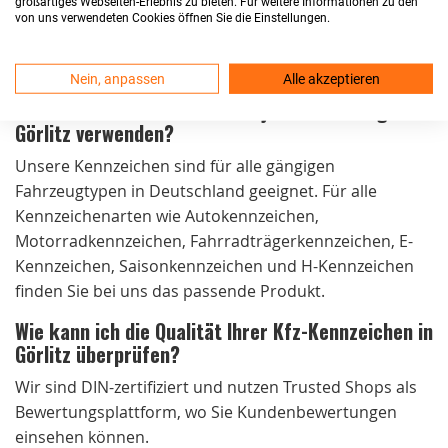
zulassungsfähig?
großartiges Webseiten-Erlebnis zu bieten. Für weitere Informationen zu den
von uns verwendeten Cookies öffnen Sie die Einstellungen.
Ja, unsere Kennzeichen sind DIN-zertifiziert und erfüllen
alle Zulassungsvoraussetzungen.
Nein, anpassen
Alle akzeptieren
Kann ich die Kennzeichen für jedes Fahrzeug in
Görlitz verwenden?
Unsere Kennzeichen sind für alle gängigen
Fahrzeugtypen in Deutschland geeignet. Für alle
Kennzeichenarten wie Autokennzeichen,
Motorradkennzeichen, Fahrradträgerkennzeichen, E-
Kennzeichen, Saisonkennzeichen und H-Kennzeichen
finden Sie bei uns das passende Produkt.
Wie kann ich die Qualität Ihrer Kfz-Kennzeichen in
Görlitz überprüfen?
Wir sind DIN-zertifiziert und nutzen Trusted Shops als
Bewertungsplattform, wo Sie Kundenbewertungen
einsehen können.