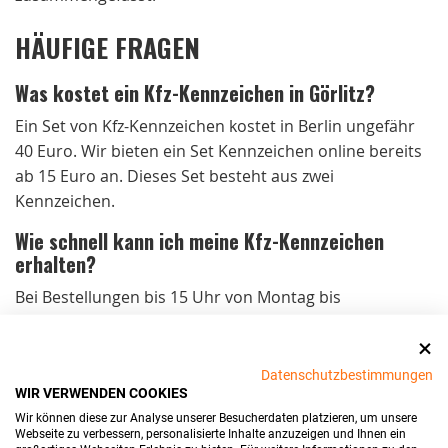
HÄUFIGE FRAGEN
Was kostet ein Kfz-Kennzeichen in Görlitz?
Ein Set von Kfz-Kennzeichen kostet in Berlin ungefähr
40 Euro. Wir bieten ein Set Kennzeichen online bereits
ab 15 Euro an. Dieses Set besteht aus zwei
Kennzeichen.
Wie schnell kann ich meine Kfz-Kennzeichen
erhalten?
Bei Bestellungen bis 15 Uhr von Montag bis
Donnerstag und bis 14 Uhr am Freitag versenden wir
die Kennzeichen noch am selben Tag. Der Versand ist
kostenlos und die Lieferung erfolgt in der Regel
Datenschutzbestimmungen
WIR VERWENDEN COOKIES
innerhalb von 24 Stunden.
Wir können diese zur Analyse unserer Besucherdaten platzieren, um unsere
Sind Ihre Kfz-Kennzeichen in Görlitz
Webseite zu verbessern, personalisierte Inhalte anzuzeigen und Ihnen ein