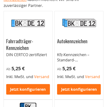
zuverlässiger Partner.
Fahrradträger-
Autokennzeichen
Kennzeichen
DIN CERTCO zertifiziert
Kfz-Kennzeichen –
Standard-
Autokennzeichen für
5,25 €
5,25 €
Ab
Ab
Pkw
Inkl. MwSt. und
Versand
Inkl. MwSt. und
Versand
Jetzt konfigurieren
Jetzt konfigurieren