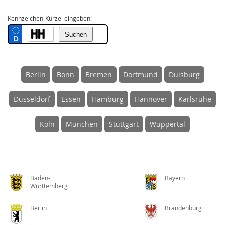
Kennzeichen-Kürzel eingeben:
Berlin
Bonn
Bremen
Dortmund
Duisburg
Düsseldorf
Essen
Hamburg
Hannover
Karlsruhe
Köln
München
Stuttgart
Wuppertal
Baden-
Bayern
Württemberg
Berlin
Brandenburg