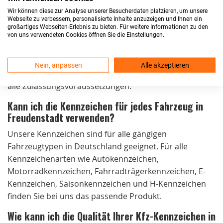
die Kennzeichen noch am selben Tag. Der Versand ist
Wir können diese zur Analyse unserer Besucherdaten platzieren, um unsere
kostenlos und die Lieferung erfolgt in der Regel
Webseite zu verbessern, personalisierte Inhalte anzuzeigen und Ihnen ein
innerhalb von 24 Stunden.
großartiges Webseiten-Erlebnis zu bieten. Für weitere Informationen zu den
von uns verwendeten Cookies öffnen Sie die Einstellungen.
Sind Ihre Kfz-Kennzeichen in Freudenstadt
zulassungsfähig?
Nein, anpassen
Alle akzeptieren
Ja, unsere Kennzeichen sind DIN-zertifiziert und erfüllen
alle Zulassungsvoraussetzungen.
Kann ich die Kennzeichen für jedes Fahrzeug in
Freudenstadt verwenden?
Unsere Kennzeichen sind für alle gängigen
Fahrzeugtypen in Deutschland geeignet. Für alle
Kennzeichenarten wie Autokennzeichen,
Motorradkennzeichen, Fahrradträgerkennzeichen, E-
Kennzeichen, Saisonkennzeichen und H-Kennzeichen
finden Sie bei uns das passende Produkt.
Wie kann ich die Qualität Ihrer Kfz-Kennzeichen in