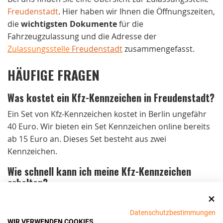
Freudenstadt
. Hier haben wir Ihnen die Öffnungszeiten,
die
wichtigsten Dokumente
für die
Fahrzeugzulassung und die Adresse der
Zulassungsstelle
Freudenstadt
zusammengefasst.
HÄUFIGE FRAGEN
Was kostet ein Kfz-Kennzeichen in Freudenstadt?
Ein Set von Kfz-Kennzeichen kostet in Berlin ungefähr
40 Euro. Wir bieten ein Set Kennzeichen online bereits
ab 15 Euro an. Dieses Set besteht aus zwei
Kennzeichen.
Wie schnell kann ich meine Kfz-Kennzeichen
erhalten?
Bei Bestellungen bis 15 Uhr von Montag bis
Donnerstag und bis 14 Uhr am Freitag versenden wir
Datenschutzbestimmungen
WIR VERWENDEN COOKIES