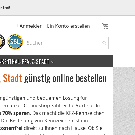
nfrei!
Mein Ware
Anmelden
Ein Konto erstellen
NKENTHAL-PFALZ-STADT
, Stadt
günstig online bestellen
stengünstigen und bequemen Lösung für
en unser Onlineshop zahlreiche Vorteile. Im
zu
70% sparen
. Das macht die KFZ-Kennzeichen
r. Die Bestellung von Kennzeichen ist ein
kostenfrei
direkt zu Ihnen nach Hause. Ob Sie