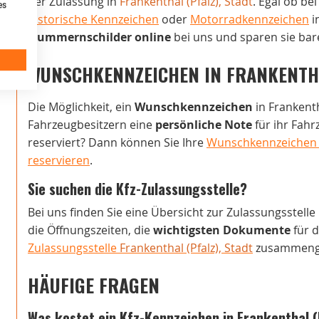
der Zulassung in
Frankenthal (Pfalz), Stadt
. Egal ob be
es
historische Kennzeichen
oder
Motorradkennzeichen
i
Nummernschilder online
bei uns und sparen sie bar
WUNSCHKENNZEICHEN IN FRANKENTHA
Die Möglichkeit, ein
Wunschkennzeichen
in Frankenth
Fahrzeugbesitzern eine
persönliche Note
für ihr Fah
reserviert? Dann können Sie Ihre
Wunschkennzeichen in
reservieren
.
Sie suchen die Kfz-Zulassungsstelle?
Bei uns finden Sie eine Übersicht zur Zulassungsstelle
die Öffnungszeiten, die
wichtigsten Dokumente
für d
Zulassungsstelle
Frankenthal (Pfalz), Stadt
zusammenge
HÄUFIGE FRAGEN
Was kostet ein Kfz-Kennzeichen in Frankenthal (