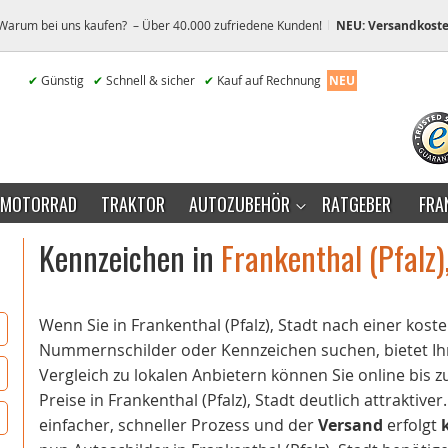
Warum bei uns kaufen? – Über 40.000 zufriedene Kunden!
NEU: Versandkoste
✔
Günstig
✔
Schnell & sicher
✔
Kauf auf Rechnung
NEU
MOTORRAD
TRAKTOR
AUTOZUBEHÖR
RATGEBER
FRA
Kennzeichen in
Frankenthal (Pfalz)
Wenn Sie in Frankenthal (Pfalz), Stadt nach einer ko
Nummernschilder oder Kennzeichen suchen, bietet Ihn
Vergleich zu lokalen Anbietern können Sie online bis 
Preise in Frankenthal (Pfalz), Stadt deutlich attraktive
einfacher, schneller Prozess und der
Versand
erfolgt