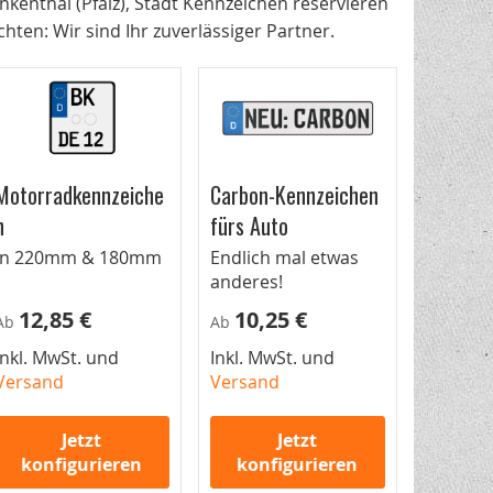
nkenthal (Pfalz), Stadt Kennzeichen reservieren
ten: Wir sind Ihr zuverlässiger Partner.
Motorradkennzeiche
Carbon-Kennzeichen
n
fürs Auto
In 220mm & 180mm
Endlich mal etwas
anderes!
12,85 €
10,25 €
Ab
Ab
Inkl. MwSt. und
Inkl. MwSt. und
Versand
Versand
Jetzt
Jetzt
konfigurieren
konfigurieren