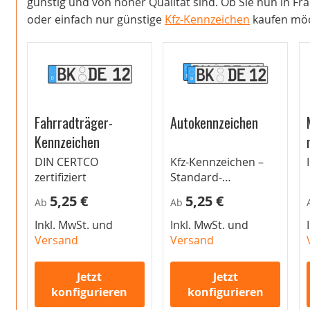
günstig und von hoher Qualität sind. Ob Sie nun in Fra
oder einfach nur günstige
Kfz-Kennzeichen
kaufen möch
Fahrradträger-
Autokennzeichen
Kennzeichen
DIN CERTCO
Kfz-Kennzeichen –
zertifiziert
Standard-
Autokennzeichen für
5,25 €
5,25 €
Ab
Ab
Pkw
Inkl. MwSt. und
Inkl. MwSt. und
Versand
Versand
Jetzt
Jetzt
konfigurieren
konfigurieren