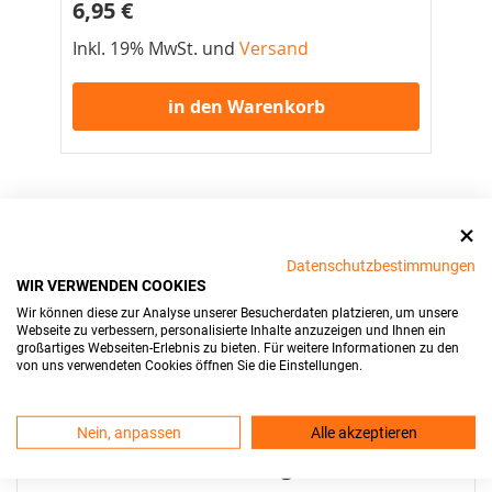
6,95 €
3,
Inkl. 19% MwSt. und
Versand
Ink
in den Warenkorb
Datenschutzbestimmungen
WIR VERWENDEN COOKIES
Wir können diese zur Analyse unserer Besucherdaten platzieren, um unsere
Alle Preise inkls. MwSt und
Versand
Webseite zu verbessern, personalisierte Inhalte anzuzeigen und Ihnen ein
großartiges Webseiten-Erlebnis zu bieten. Für weitere Informationen zu den
von uns verwendeten Cookies öffnen Sie die Einstellungen.
Über BilligKennzeichen.de
Nein, anpassen
Alle akzeptieren
Deutsche Zulassungsstellen &