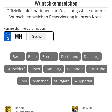
Wunschkennzeichen
Offizielle Informationen zur Zulassungsstelle und zur
Wunschkennzeichen Reservierung in Ihrem Kreis.
Kennzeichen-Kürzel eingeben:
Berlin
Bonn
Bremen
Dortmund
Duisburg
Düsseldorf
Essen
Hamburg
Hannover
Karlsruhe
Köln
München
Stuttgart
Wuppertal
Baden-
Bayern