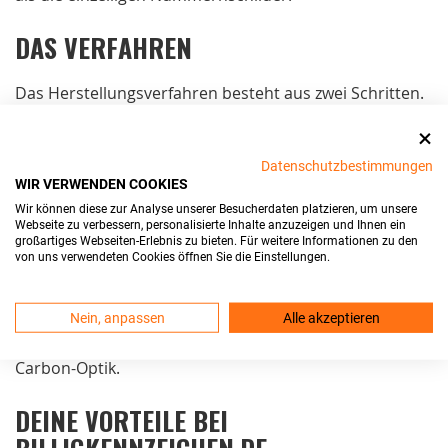
DAS VERFAHREN
Das Herstellungsverfahren besteht aus zwei Schritten.
Im ersten Schritt wird die
Kombination
geprägt. Dazu
werden Buchstaben- und Zahlenblöcke ausgewählt und
Datenschutzbestimmungen
unter hohem Druck in das Aluminium-Blech
WIR VERWENDEN COOKIES
hineingedrückt. Auf diesen Schritt folgt das Schwärzen.
Wir können diese zur Analyse unserer Besucherdaten platzieren, um unsere
Eine
Heißklebefolie
wird dabei über das Schild
Webseite zu verbessern, personalisierte Inhalte anzuzeigen und Ihnen ein
gezogen und färbt alle erhobenen Bereiche ein. Der
großartiges Webseiten-Erlebnis zu bieten. Für weitere Informationen zu den
von uns verwendeten Cookies öffnen Sie die Einstellungen.
Vorgang wird Schwärzen genannt, da die Folie meist
schwarz ist. Bei roten oder grünen Kennzeichen wird
das gleiche Verfahren mit einer anderen Folie
Nein, anpassen
Alle akzeptieren
angewandt. Inzwischen gibt es außerdem auch die
Carbon-Optik.
DEINE VORTEILE BEI
BILLIGKENNZEICHEN.DE