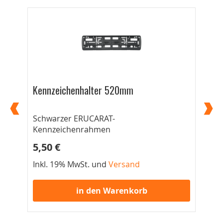
Kennzeichenhalter 520mm
Ke
Schwarzer ERUCARAT-
52
Kennzeichenrahmen
5,50 €
5,
Inkl. 19% MwSt. und
Versand
Ink
in den Warenkorb