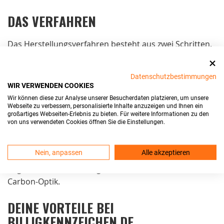
DAS VERFAHREN
Das Herstellungsverfahren besteht aus zwei Schritten.
Im ersten Schritt wird die
Kombination
geprägt. Dazu
werden Buchstaben- und Zahlenblöcke ausgewählt und
Datenschutzbestimmungen
unter hohem Druck in das Aluminium-Blech
WIR VERWENDEN COOKIES
hineingedrückt. Auf diesen Schritt folgt das Schwärzen.
Wir können diese zur Analyse unserer Besucherdaten platzieren, um unsere
Eine
Heißklebefolie
wird dabei über das Schild
Webseite zu verbessern, personalisierte Inhalte anzuzeigen und Ihnen ein
großartiges Webseiten-Erlebnis zu bieten. Für weitere Informationen zu den
gezogen und färbt alle erhobenen Bereiche ein. Der
von uns verwendeten Cookies öffnen Sie die Einstellungen.
Vorgang wird Schwärzen genannt, da die Folie meist
schwarz ist. Bei roten oder grünen Kennzeichen wird
Nein, anpassen
Alle akzeptieren
das gleiche Verfahren mit einer anderen Folie
angewandt. Inzwischen gibt es außerdem auch die
Carbon-Optik.
DEINE VORTEILE BEI
BILLIGKENNZEICHEN.DE