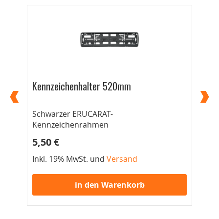
Kennzeichenhalter 520mm
Ke
Schwarzer ERUCARAT-
52
Kennzeichenrahmen
5,50 €
5,
Inkl. 19% MwSt. und
Versand
Ink
in den Warenkorb