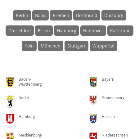
Berlin
Bonn
Bremen
Dortmund
Duisburg
Düsseldorf
Essen
Hamburg
Hannover
Karlsruhe
Köln
München
Stuttgart
Wuppertal
Baden-
Bayern
Württemberg
Berlin
Brandenburg
Hamburg
Hessen
Mecklenburg-
Niedersachsen