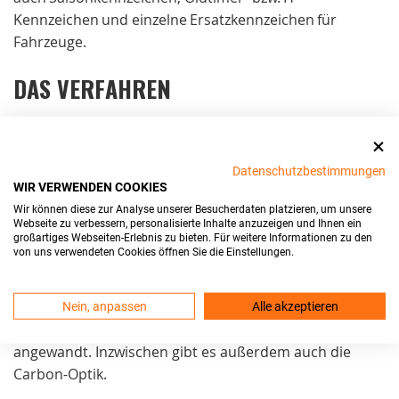
Kennzeichen und einzelne Ersatzkennzeichen für
Fahrzeuge.
DAS VERFAHREN
Das Herstellungsverfahren besteht aus zwei Schritten.
Im ersten Schritt wird die
Kombination
geprägt. Dazu
Datenschutzbestimmungen
werden Buchstaben- und Zahlenblöcke ausgewählt und
WIR VERWENDEN COOKIES
unter hohem Druck in das Aluminium-Blech
Wir können diese zur Analyse unserer Besucherdaten platzieren, um unsere
hineingedrückt. Auf diesen Schritt folgt das Schwärzen.
Webseite zu verbessern, personalisierte Inhalte anzuzeigen und Ihnen ein
großartiges Webseiten-Erlebnis zu bieten. Für weitere Informationen zu den
Eine
Heißklebefolie
wird dabei über das Schild
von uns verwendeten Cookies öffnen Sie die Einstellungen.
gezogen und färbt alle erhobenen Bereiche ein. Der
Vorgang wird Schwärzen genannt, da die Folie meist
schwarz ist. Bei roten oder grünen Kennzeichen wird
Nein, anpassen
Alle akzeptieren
das gleiche Verfahren mit einer anderen Folie
angewandt. Inzwischen gibt es außerdem auch die
Carbon-Optik.