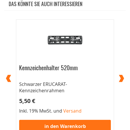
DAS KÖNNTE SIE AUCH INTERESSIEREN
Kennzeichenhalter 520mm
Ke
Schwarzer ERUCARAT-
52
Kennzeichenrahmen
5,50 €
5,
Inkl. 19% MwSt. und
Versand
Ink
in den Warenkorb