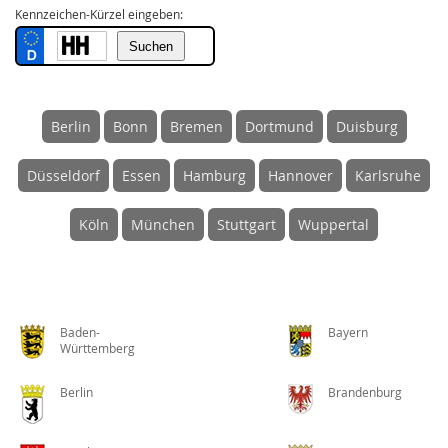
Kennzeichen-Kürzel eingeben:
Berlin
Bonn
Bremen
Dortmund
Duisburg
Düsseldorf
Essen
Hamburg
Hannover
Karlsruhe
Köln
München
Stuttgart
Wuppertal
Baden-
Bayern
Württemberg
Berlin
Brandenburg