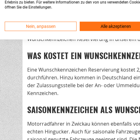
WUNSCHKENNZEICHEN RESERVIERI
Erlebnis zu bieten. Für weitere Informationen zu den von uns verwendeten Cooki
öffnen Sie die Einstellungen.
Die Reservierungsdauer von Wunschkennzeichen
innerhalb dieser Frist nicht anmelden, verfällt
Nein, anpassen
Alle akzeptieren
nicht zur Anmeldung, können Sie bei vielen Zula
Wunschkennzeichen Reservierung in unserem on
WAS KOSTET EIN WUNSCHKENNZE
Eine Wunschkennzeichen Reservierung kostet 2,
durchführen. Hinzu kommen in Deutschland einm
der Zulassungsstelle bei der An- oder Ummeldu
Kennzeichen.
SAISONKENNZEICHEN ALS WUNSC
Motorradfahrer in Zwickau können ebenfalls von
echten Hingucker. Auch für saisonale Fahrzeuge 
saisonal genutzte Fahrzeuge geeignet sind. Di