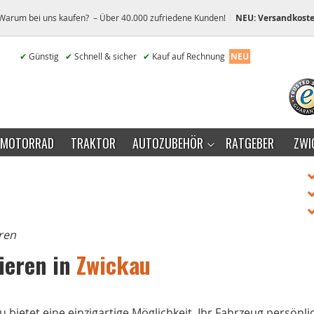
Warum bei uns kaufen? – Über 40.000 zufriedene Kunden!
NEU: Versandkoste
✔
Günstig
✔
Schnell & sicher
✔
Kauf auf Rechnung
NEU
MOTORRAD
TRAKTOR
AUTOZUBEHÖR
RATGEBER
ZWI
eren
ieren in
Zwickau
bietet eine einzigartige Möglichkeit, Ihr Fahrzeug persönli