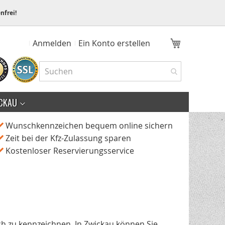
nfrei!
Mein Ware
Anmelden
Ein Konto erstellen
CKAU
Wunschkennzeichen bequem online sichern
Zeit bei der Kfz-Zulassung sparen
Kostenloser Reservierungsservice
ch zu kennzeichnen. In Zwickau können Sie