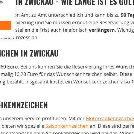
NG IN ZWICKAU - WIE LANGE IST ES GÜL
es
 ist von Amt zu Amt unterschiedlich und kann bis zu
90 Ta
 die Reservierung und Sie müssen erneut eine Reservierung v
ssungsstellen die Frist auch telefonisch
verlängern
. Wichtig
line Prozess an.
ICHEN IN ZWICKAU
60 Euro. Bei uns können Sie die Reservierung Ihres Wunsc
alig 10,20 Euro für das Wunschkennzeichen selbst. Diese 
ng bezahlt. Insgesamt kostet ein Wunschkennzeichen also
1
HKENNZEICHEN
 unserem Service profitieren. Mit der
Motorradkennzeiche
bieten wir spezielle
Saisonkennzeichen
an. Diese sind perf
e Monatsangabe beim Saisonkennzeichen wird bei der Wunsch