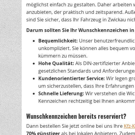
möglichst einfach zu gestalten. Daher arbeiten w
anzubieten, der praktisch und zeitsparend. Au
sind Sie sicher, dass Ihr Fahrzeug in Zwickau nich
Darum sollten Sie Ihr Wunschkennzeichen in 
Bequemlichkeit:
Unser benutzerfreundli
unkompliziert. Sie können alles bequem vo
kümmern zu müssen.
Hohe Qualität:
Als DIN-zertifizierter Anb
gesetzlichen Standards und Anforderungen,
Kundenorientierter Service:
Wir legen gr
um sicherzustellen, dass Ihre Erfahrungen 
Schnelle Lieferung:
Wir verstehen die Wich
Kennzeichen rechtzeitig bei Ihnen ankom
Wunschkennzeichen bereits reserviert?
Dann bestellen Sie jetzt online bei uns Ihre
Kfz-
70% günstiger
als bei lokalen Anbietern. Zudem