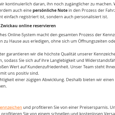
ir kontinuierlich daran, ihn noch zugänglicher zu machen. W
ßerdem auch eine
persönliche Note
in den Prozess der Fah
t einfach registriert ist, sondern auch personalisiert ist.
Zwickau online reservieren
ches Online-System macht den gesamten Prozess der Kennze
n zu Hause aus erledigen, ohne sich um Öffnungszeiten ode
ieter garantieren wir die höchste Qualität unserer Kennzeic
 sodass Sie sich auf ihre Langlebigkeit und Widerstandsfäh
oßen Wert auf Kundenzufriedenheit. Unser Team steht Ihne
mit uns positiv sind.
tigkeit einer zügigen Abwicklung. Deshalb bieten wir einen s
men.
Kennzeichen
und profitieren Sie von einer Preisersparnis. 
 profitieren Sie von einem schnellen und kostenlosen Versa