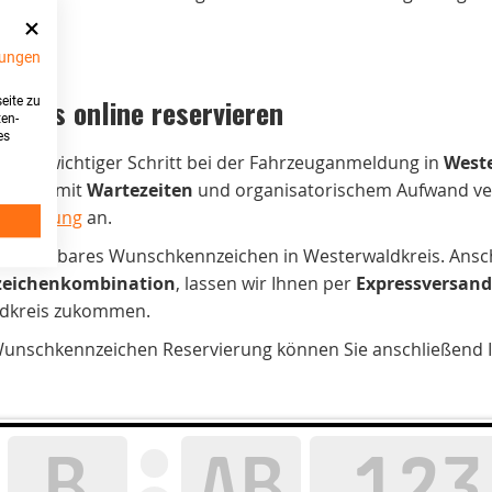
ungen
reis online reservieren
eite zu
ten-
es
st ein wichtiger Schritt bei der Fahrzeuganmeldung in
West
ies ist mit
Wartezeiten
und organisatorischem Aufwand ve
servierung
an.
in verfügbares Wunschkennzeichen in Westerwaldkreis. Ansch
eichenkombination
, lassen wir Ihnen per
Expressversand
ldkreis zukommen.
unschkennzeichen Reservierung können Sie anschließend Ih