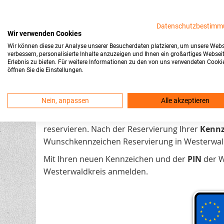
Erfahrungen von Kunden bei Trusted Shops
Datenschutzbestimm
Wir verwenden Cookies
Wunschkennzeichen in Westerwaldk
Wir können diese zur Analyse unserer Besucherdaten platzieren, um unsere Webs
verbessern, personalisierte Inhalte anzuzeigen und Ihnen ein großartiges Websei
Erlebnis zu bieten. Für weitere Informationen zu den von uns verwendeten Cooki
öffnen Sie die Einstellungen.
Die Reservierung eines
Wunschkennzeichens
i
persönlichen Besuch bei der Zulassungsstelle. D
erleichtern, bieten wir eine bequeme
Online-Re
Nein, anpassen
Alle akzeptieren
Dank unserer
Live-Abfrage
finden Sie sofort e
reservieren. Nach der Reservierung Ihrer
Kennz
Wunschkennzeichen Reservierung in Westerwa
Mit Ihren neuen Kennzeichen und der
PIN
der W
Westerwaldkreis anmelden.