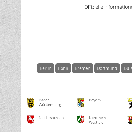
Offizielle Informati
Berlin
Bonn
Bremen
Dortmund
Dui
Baden-
Bayern
Württemberg
Niedersachsen
Nordrhein-
Westfalen