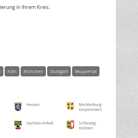
erung in Ihrem Kreis.
e
Köln
München
Stuttgart
Wuppertal
Hessen
Mecklenburg-
Vorpommern
Sachsen-Anhalt
Schleswig-
Holstein