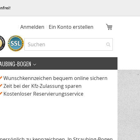
nfrei!
Mein Ware
Anmelden
Ein Konto erstellen
AUBING-BOGEN
Wunschkennzeichen bequem online sichern
Zeit bei der Kfz-Zulassung sparen
Kostenloser Reservierungsservice
 persönlich zu kennzeichnen. In Straubing-Bogen