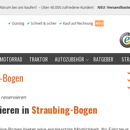
Warum bei uns kaufen? – Über 40.000 zufriedene Kunden!
NEU: Versandkoste
✔
Günstig
✔
Schnell & sicher
✔
Kauf auf Rechnung
NEU
MOTORRAD
TRAKTOR
AUTOZUBEHÖR
RATGEBER
STR
g-Bogen
 reservieren
ieren in
Straubing-Bogen
g-Bogen bietet eine einzigartige Möglichkeit, Ihr Fahrzeug