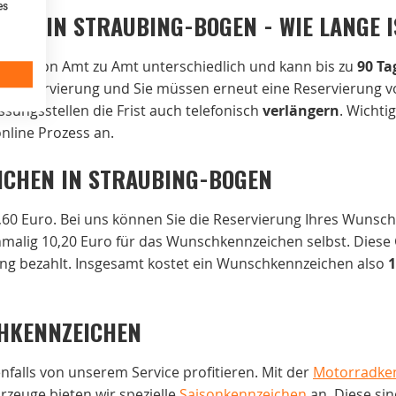
es
NG IN STRAUBING-BOGEN - WIE LANGE I
 ist von Amt zu Amt unterschiedlich und kann bis zu
90 Ta
 die Reservierung und Sie müssen erneut eine Reservierung v
ssungsstellen die Frist auch telefonisch
verlängern
. Wichtig
line Prozess an.
ICHEN IN STRAUBING-BOGEN
60 Euro. Bei uns können Sie die Reservierung Ihres Wunsc
alig 10,20 Euro für das Wunschkennzeichen selbst. Diese 
ng bezahlt. Insgesamt kostet ein Wunschkennzeichen also
1
HKENNZEICHEN
falls von unserem Service profitieren. Mit der
Motorradke
rzeuge bieten wir spezielle
Saisonkennzeichen
an. Diese si