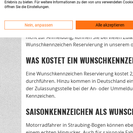
Erlebnis zu bieten. Für weitere Informationen zu den von uns verwendeten Cooki
WUNSCHKENNZEICHEN RESERVIERI
öffnen Sie die Einstellungen.
Die Reservierungsdauer von Wunschkennzeichen
Nein, anpassen
Alle akzeptieren
innerhalb dieser Frist nicht anmelden, verfällt
nicht zur Anmeldung, können Sie bei vielen Zula
Wunschkennzeichen Reservierung in unserem on
WAS KOSTET EIN WUNSCHKENNZE
Eine Wunschkennzeichen Reservierung kostet 2,
durchführen. Hinzu kommen in Deutschland einm
der Zulassungsstelle bei der An- oder Ummeldu
Kennzeichen.
SAISONKENNZEICHEN ALS WUNSC
Motorradfahrer in Straubing-Bogen können eben
einem echten Hingucker. Auch für saisonale Fah