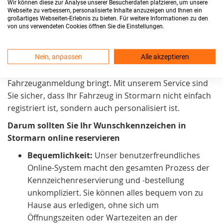
Wir können diese zur Analyse unserer Besucherdaten platzieren, um unsere
Kennzeichenreservierungsprozess
möglichst einfach
Webseite zu verbessern, personalisierte Inhalte anzuzeigen und Ihnen ein
großartiges Webseiten-Erlebnis zu bieten. Für weitere Informationen zu den
zu gestalten. Daher arbeiten wir kontinuierlich daran,
von uns verwendeten Cookies öffnen Sie die Einstellungen.
ihn noch zugänglicher zu machen. Wir sind stolz
darauf, in Stormarn einen Service anzubieten, der
Nein, anpassen
Alle akzeptieren
praktisch und zeitsparend. Außerdem auch eine
persönliche Note
in den Prozess der
Fahrzeuganmeldung bringt. Mit unserem Service sind
Sie sicher, dass Ihr Fahrzeug in Stormarn nicht einfach
registriert ist, sondern auch personalisiert ist.
Darum sollten Sie Ihr Wunschkennzeichen in
Stormarn online reservieren
Bequemlichkeit:
Unser benutzerfreundliches
Online-System macht den gesamten Prozess der
Kennzeichenreservierung und -bestellung
unkompliziert. Sie können alles bequem von zu
Hause aus erledigen, ohne sich um
Öffnungszeiten oder Wartezeiten an der