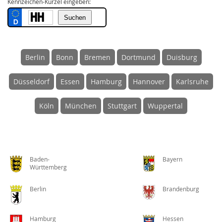
Kennzeichen-Kürzel eingeben:
Berlin
Bonn
Bremen
Dortmund
Duisburg
Düsseldorf
Essen
Hamburg
Hannover
Karlsruhe
Köln
München
Stuttgart
Wuppertal
Baden-
Bayern
Württemberg
Berlin
Brandenburg
Hamburg
Hessen