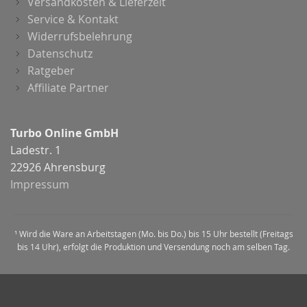
Versandkosten & Lieferzeit
Service & Kontakt
Widerrufsbelehrung
Datenschutz
Ratgeber
Affiliate Partner
Turbo Online GmbH
Ladestr. 1
22926 Ahrensburg
Impressum
¹ Wird die Ware an Arbeitstagen (Mo. bis Do.) bis 15 Uhr bestellt (Freitags
bis 14 Uhr), erfolgt die Produktion und Versendung noch am selben Tag.