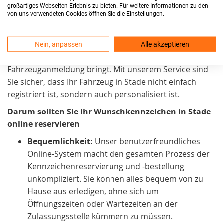
zu gestalten. Daher arbeiten wir kontinuierlich daran,
großartiges Webseiten-Erlebnis zu bieten. Für weitere Informationen zu den
von uns verwendeten Cookies öffnen Sie die Einstellungen.
ihn noch zugänglicher zu machen. Wir sind stolz
darauf, in Stade einen Service anzubieten, der
praktisch und zeitsparend. Außerdem auch eine
Nein, anpassen
Alle akzeptieren
persönliche Note
in den Prozess der
Fahrzeuganmeldung bringt. Mit unserem Service sind
Sie sicher, dass Ihr Fahrzeug in Stade nicht einfach
registriert ist, sondern auch personalisiert ist.
Darum sollten Sie Ihr Wunschkennzeichen in Stade
online reservieren
Bequemlichkeit:
Unser benutzerfreundliches
Online-System macht den gesamten Prozess der
Kennzeichenreservierung und -bestellung
unkompliziert. Sie können alles bequem von zu
Hause aus erledigen, ohne sich um
Öffnungszeiten oder Wartezeiten an der
Zulassungsstelle kümmern zu müssen.