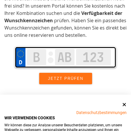
frei sind? In unserem Portal können Sie kostenlos nach
Ihrer Kombination suchen und die
Verfügbarkeit der
Wunschkennzeichen
prüfen. Haben Sie ein passendes
Wunschkennzeichen gefunden, können Sie es direkt bei
uns online reservieren und bestellen.
Wir setzen uns in Stade stark für
Kundenzufriedenheit
und Benutzerfreundlichkeit ein.
Datenschutzbestimmungen
WIR VERWENDEN COOKIES
Unser Ziel ist es, den
Wir können diese zur Analyse unserer Besucherdaten platzieren, um unsere
Kennzeichenreservierungsprozess
möglichst einfach
Webseite zu verbessern, personalisierte Inhalte anzuzeigen und Ihnen ein