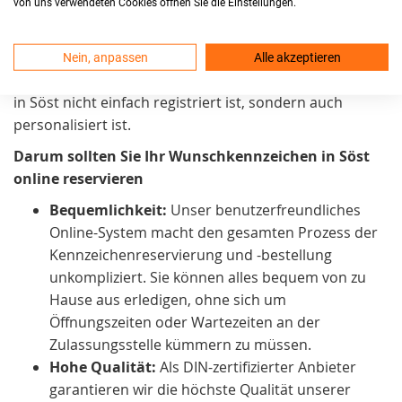
von uns verwendeten Cookies öffnen Sie die Einstellungen.
darauf, in Söst einen Service anzubieten, der praktisch
und zeitsparend. Außerdem auch eine
persönliche
Note
in den Prozess der Fahrzeuganmeldung bringt.
Nein, anpassen
Alle akzeptieren
Mit unserem Service sind Sie sicher, dass Ihr Fahrzeug
in Söst nicht einfach registriert ist, sondern auch
personalisiert ist.
Darum sollten Sie Ihr Wunschkennzeichen in Söst
online reservieren
Bequemlichkeit:
Unser benutzerfreundliches
Online-System macht den gesamten Prozess der
Kennzeichenreservierung und -bestellung
unkompliziert. Sie können alles bequem von zu
Hause aus erledigen, ohne sich um
Öffnungszeiten oder Wartezeiten an der
Zulassungsstelle kümmern zu müssen.
Hohe Qualität:
Als DIN-zertifizierter Anbieter
garantieren wir die höchste Qualität unserer