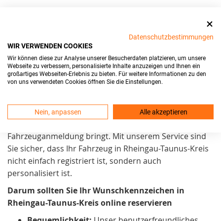
Wir setzen uns in Rheingau-Taunus-Kreis stark für
Kundenzufriedenheit
und Benutzerfreundlichkeit ein.
Datenschutzbestimmungen
WIR VERWENDEN COOKIES
Unser Ziel ist es, den
Wir können diese zur Analyse unserer Besucherdaten platzieren, um unsere
Kennzeichenreservierungsprozess
möglichst einfach
Webseite zu verbessern, personalisierte Inhalte anzuzeigen und Ihnen ein
zu gestalten. Daher arbeiten wir kontinuierlich daran,
großartiges Webseiten-Erlebnis zu bieten. Für weitere Informationen zu den
von uns verwendeten Cookies öffnen Sie die Einstellungen.
ihn noch zugänglicher zu machen. Wir sind stolz
darauf, in Rheingau-Taunus-Kreis einen Service
anzubieten, der praktisch und zeitsparend. Außerdem
Nein, anpassen
Alle akzeptieren
auch eine
persönliche Note
in den Prozess der
Fahrzeuganmeldung bringt. Mit unserem Service sind
Sie sicher, dass Ihr Fahrzeug in Rheingau-Taunus-Kreis
nicht einfach registriert ist, sondern auch
personalisiert ist.
Darum sollten Sie Ihr Wunschkennzeichen in
Rheingau-Taunus-Kreis online reservieren
Bequemlichkeit:
Unser benutzerfreundliches