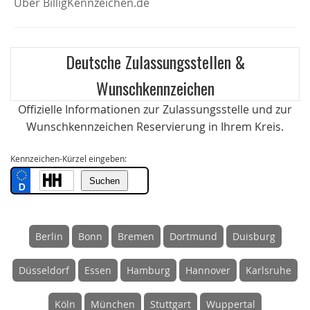
Über BilligKennzeichen.de
Deutsche Zulassungsstellen &
Wunschkennzeichen
Offizielle Informationen zur Zulassungsstelle und zur
Wunschkennzeichen Reservierung in Ihrem Kreis.
Kennzeichen-Kürzel eingeben:
Berlin
Bonn
Bremen
Dortmund
Duisburg
Düsseldorf
Essen
Hamburg
Hannover
Karlsruhe
Köln
München
Stuttgart
Wuppertal