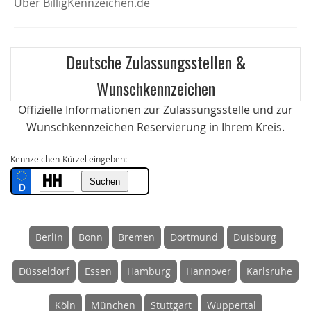
Über BilligKennzeichen.de
Deutsche Zulassungsstellen &
Wunschkennzeichen
Offizielle Informationen zur Zulassungsstelle und zur
Wunschkennzeichen Reservierung in Ihrem Kreis.
Kennzeichen-Kürzel eingeben:
Berlin
Bonn
Bremen
Dortmund
Duisburg
Düsseldorf
Essen
Hamburg
Hannover
Karlsruhe
Köln
München
Stuttgart
Wuppertal