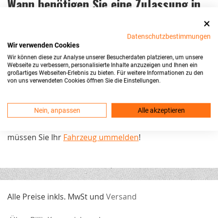
Wann benötigen Sie eine Zulassung in
Pirmasens, Stadt
?
Datenschutzbestimmungen
Grundsätzlich muss jedes Kraftfahrzeug und jeder
Wir verwenden Cookies
Anhänger für den Gebrauch im öffentlichen
Wir können diese zur Analyse unserer Besucherdaten platzieren, um unsere
Straßenverkehr zugelassen sein. Diese Zulassung wird
Webseite zu verbessern, personalisierte Inhalte anzuzeigen und Ihnen ein
großartiges Webseiten-Erlebnis zu bieten. Für weitere Informationen zu den
auch Anmeldung genannt und wird in der zuständigen
von uns verwendeten Cookies öffnen Sie die Einstellungen.
Zulassungsbehörde durchgeführt. Dabei wird dem
Fahrzeug ein amtliches Kennzeichen mit einzigartiger
Nein, anpassen
Alle akzeptieren
Kennzeichenkombination zugeteilt.
Diese KFZ-
Kennzeichen gibt es
!
Wichtig
: Auch bei einem Umzug
müssen Sie Ihr
Fahrzeug ummelden
!
Alle Preise inkls. MwSt und
Versand