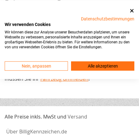
Ostvorpommern
?
Grundsätzlich muss jedes Kraftfahrzeug und jeder
Datenschutzbestimmungen
Anhänger für den Gebrauch im öffentlichen
Wir verwenden Cookies
Straßenverkehr zugelassen sein. Diese Zulassung wird
Wir können diese zur Analyse unserer Besucherdaten platzieren, um unsere
Webseite zu verbessern, personalisierte Inhalte anzuzeigen und Ihnen ein
auch Anmeldung genannt und wird in der zuständigen
großartiges Webseiten-Erlebnis zu bieten. Für weitere Informationen zu den
Zulassungsbehörde durchgeführt. Dabei wird dem
von uns verwendeten Cookies öffnen Sie die Einstellungen.
Fahrzeug ein amtliches Kennzeichen mit einzigartiger
Kennzeichenkombination zugeteilt.
Diese KFZ-
Nein, anpassen
Alle akzeptieren
Kennzeichen gibt es
!
Wichtig
: Auch bei einem Umzug
müssen Sie Ihr
Fahrzeug ummelden
!
Alle Preise inkls. MwSt und
Versand
Über BilligKennzeichen.de