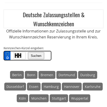
Deutsche Zulassungsstellen &
Wunschkennzeichen
Offizielle Informationen zur Zulassungsstelle und zur
Wunschkennzeichen Reservierung in Ihrem Kreis.
Kennzeichen-Kürzel eingeben:
Berlin
Bonn
Bremen
Dortmund
Duisburg
Düsseldorf
Essen
Hamburg
Hannover
Karlsruhe
Köln
München
Stuttgart
Wuppertal