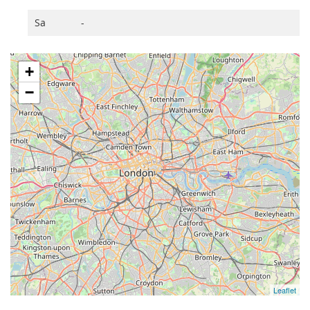
Sa
-
+
−
Leaflet