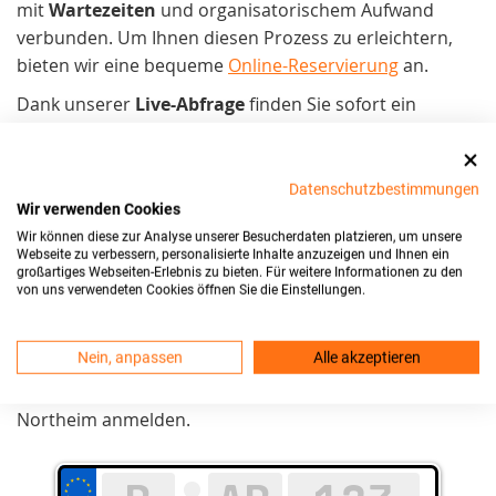
mit
Wartezeiten
und organisatorischem Aufwand
verbunden. Um Ihnen diesen Prozess zu erleichtern,
bieten wir eine bequeme
Online-Reservierung
an.
Dank unserer
Live-Abfrage
finden Sie sofort ein
verfügbares Wunschkennzeichen in Northeim.
Anschließend können Sie es direkt online reservieren.
Nach der Reservierung Ihrer
Datenschutzbestimmungen
Wir verwenden Cookies
Kennzeichenkombination
, lassen wir Ihnen per
Wir können diese zur Analyse unserer Besucherdaten platzieren, um unsere
Expressversand
Ihre Kennzeichen und Ihre PIN der
Webseite zu verbessern, personalisierte Inhalte anzuzeigen und Ihnen ein
Wunschkennzeichen Reservierung in Northeim
großartiges Webseiten-Erlebnis zu bieten. Für weitere Informationen zu den
von uns verwendeten Cookies öffnen Sie die Einstellungen.
zukommen.
Mit Ihren neuen Kennzeichen und der
PIN
der
Nein, anpassen
Alle akzeptieren
Wunschkennzeichen Reservierung können Sie
anschließend Ihr Fahrzeug bei Zulassungsstelle in
Northeim anmelden.