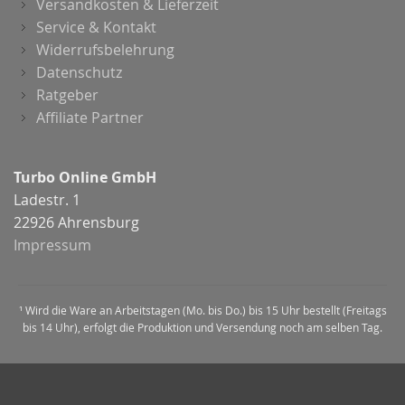
Versandkosten & Lieferzeit
Service & Kontakt
Widerrufsbelehrung
Datenschutz
Ratgeber
Affiliate Partner
Turbo Online GmbH
Ladestr. 1
22926 Ahrensburg
Impressum
¹ Wird die Ware an Arbeitstagen (Mo. bis Do.) bis 15 Uhr bestellt (Freitags
bis 14 Uhr), erfolgt die Produktion und Versendung noch am selben Tag.