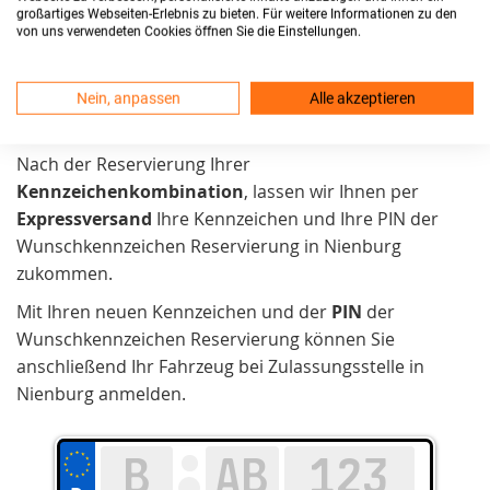
verbunden. Um Ihnen diesen Prozess zu erleichtern,
großartiges Webseiten-Erlebnis zu bieten. Für weitere Informationen zu den
von uns verwendeten Cookies öffnen Sie die Einstellungen.
bieten wir eine bequeme
Online-Reservierung
an.
Dank unserer
Live-Abfrage
finden Sie sofort ein
Nein, anpassen
Alle akzeptieren
verfügbares Wunschkennzeichen in Nienburg.
Anschließend können Sie es direkt online reservieren.
Nach der Reservierung Ihrer
Kennzeichenkombination
, lassen wir Ihnen per
Expressversand
Ihre Kennzeichen und Ihre PIN der
Wunschkennzeichen Reservierung in Nienburg
zukommen.
Mit Ihren neuen Kennzeichen und der
PIN
der
Wunschkennzeichen Reservierung können Sie
anschließend Ihr Fahrzeug bei Zulassungsstelle in
Nienburg anmelden.