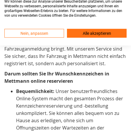
Wir können diese zur Analyse unserer Besucherdaten platzieren, um unsere
Kennzeichenreservierungsprozess
möglichst einfach
Webseite zu verbessern, personalisierte Inhalte anzuzeigen und Ihnen ein
großartiges Webseiten-Erlebnis zu bieten. Für weitere Informationen zu den
zu gestalten. Daher arbeiten wir kontinuierlich daran,
von uns verwendeten Cookies öffnen Sie die Einstellungen.
ihn noch zugänglicher zu machen. Wir sind stolz
darauf, in Mettmann einen Service anzubieten, der
Nein, anpassen
Alle akzeptieren
praktisch und zeitsparend. Außerdem auch eine
persönliche Note
in den Prozess der
Fahrzeuganmeldung bringt. Mit unserem Service sind
Sie sicher, dass Ihr Fahrzeug in Mettmann nicht einfach
registriert ist, sondern auch personalisiert ist.
Darum sollten Sie Ihr Wunschkennzeichen in
Mettmann online reservieren
Bequemlichkeit:
Unser benutzerfreundliches
Online-System macht den gesamten Prozess der
Kennzeichenreservierung und -bestellung
unkompliziert. Sie können alles bequem von zu
Hause aus erledigen, ohne sich um
Öffnungszeiten oder Wartezeiten an der