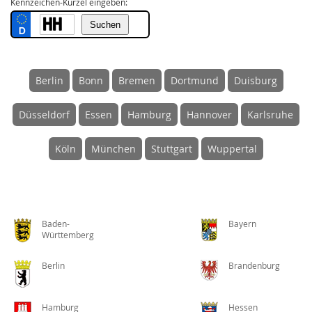
Kennzeichen-Kürzel eingeben:
Berlin
Bonn
Bremen
Dortmund
Duisburg
Düsseldorf
Essen
Hamburg
Hannover
Karlsruhe
Köln
München
Stuttgart
Wuppertal
Baden-
Bayern
Württemberg
Berlin
Brandenburg
Hamburg
Hessen