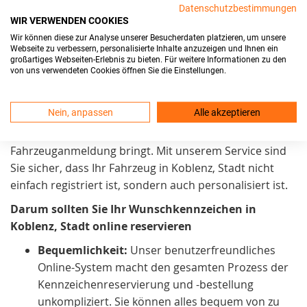
Datenschutzbestimmungen
Kundenzufriedenheit
und Benutzerfreundlichkeit ein.
WIR VERWENDEN COOKIES
Unser Ziel ist es, den
Wir können diese zur Analyse unserer Besucherdaten platzieren, um unsere
Kennzeichenreservierungsprozess
möglichst einfach
Webseite zu verbessern, personalisierte Inhalte anzuzeigen und Ihnen ein
großartiges Webseiten-Erlebnis zu bieten. Für weitere Informationen zu den
zu gestalten. Daher arbeiten wir kontinuierlich daran,
von uns verwendeten Cookies öffnen Sie die Einstellungen.
ihn noch zugänglicher zu machen. Wir sind stolz
darauf, in Koblenz, Stadt einen Service anzubieten, der
Nein, anpassen
Alle akzeptieren
praktisch und zeitsparend. Außerdem auch eine
persönliche Note
in den Prozess der
Fahrzeuganmeldung bringt. Mit unserem Service sind
Sie sicher, dass Ihr Fahrzeug in Koblenz, Stadt nicht
einfach registriert ist, sondern auch personalisiert ist.
Darum sollten Sie Ihr Wunschkennzeichen in
Koblenz, Stadt online reservieren
Bequemlichkeit:
Unser benutzerfreundliches
Online-System macht den gesamten Prozess der
Kennzeichenreservierung und -bestellung
unkompliziert. Sie können alles bequem von zu