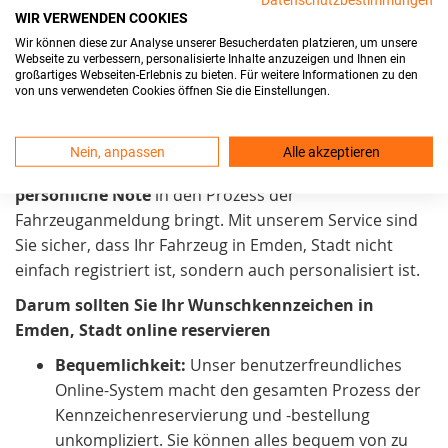
Kundenzufriedenheit
und Benutzerfreundlichkeit ein.
WIR VERWENDEN COOKIES
Unser Ziel ist es, den
Wir können diese zur Analyse unserer Besucherdaten platzieren, um unsere
Webseite zu verbessern, personalisierte Inhalte anzuzeigen und Ihnen ein
Kennzeichenreservierungsprozess
möglichst einfach
großartiges Webseiten-Erlebnis zu bieten. Für weitere Informationen zu den
von uns verwendeten Cookies öffnen Sie die Einstellungen.
zu gestalten. Daher arbeiten wir kontinuierlich daran,
ihn noch zugänglicher zu machen. Wir sind stolz
darauf, in Emden, Stadt einen Service anzubieten, der
Nein, anpassen
Alle akzeptieren
praktisch und zeitsparend. Außerdem auch eine
persönliche Note
in den Prozess der
Fahrzeuganmeldung bringt. Mit unserem Service sind
Sie sicher, dass Ihr Fahrzeug in Emden, Stadt nicht
einfach registriert ist, sondern auch personalisiert ist.
Darum sollten Sie Ihr Wunschkennzeichen in
Emden, Stadt online reservieren
Bequemlichkeit:
Unser benutzerfreundliches
Online-System macht den gesamten Prozess der
Kennzeichenreservierung und -bestellung
unkompliziert. Sie können alles bequem von zu