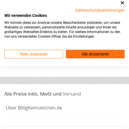
Grundsätzlich muss jedes Kraftfahrzeug und jeder
Anhänger für den Gebrauch im öffentlichen
Datenschutzbestimmungen
Straßenverkehr zugelassen sein. Diese Zulassung wird
Wir verwenden Cookies
auch Anmeldung genannt und wird in der zuständigen
Wir können diese zur Analyse unserer Besucherdaten platzieren, um unsere
Webseite zu verbessern, personalisierte Inhalte anzuzeigen und Ihnen ein
Zulassungsbehörde durchgeführt. Dabei wird dem
großartiges Webseiten-Erlebnis zu bieten. Für weitere Informationen zu den
Fahrzeug ein amtliches Kennzeichen mit einzigartiger
von uns verwendeten Cookies öffnen Sie die Einstellungen.
Kennzeichenkombination zugeteilt.
Diese KFZ-
Kennzeichen gibt es
!
Wichtig
: Auch bei einem Umzug
Nein, anpassen
Alle akzeptieren
müssen Sie Ihr
Fahrzeug ummelden
!
Alle Preise inkls. MwSt und
Versand
Über BilligKennzeichen.de