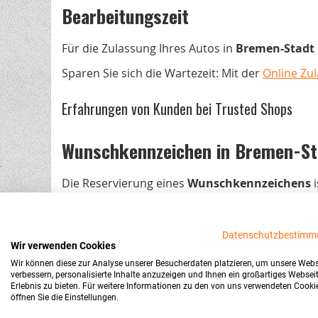
Bearbeitungszeit
Für die Zulassung Ihres Autos in
Bremen-Stadt
Sparen Sie sich die Wartezeit: Mit der
Online Zu
Erfahrungen von Kunden bei Trusted Shops
Wunschkennzeichen in Bremen-Sta
Die Reservierung eines
Wunschkennzeichens
i
persönlichen Besuch bei der Zulassungsstelle. D
erleichtern, bieten wir eine bequeme
Online-Re
Datenschutzbestimm
Dank unserer
Live-Abfrage
finden Sie sofort e
Wir verwenden Cookies
Nach der Reservierung Ihrer
Kennzeichenkomb
Wir können diese zur Analyse unserer Besucherdaten platzieren, um unsere Webs
verbessern, personalisierte Inhalte anzuzeigen und Ihnen ein großartiges Websei
Reservierung in Bremen-Stadt zukommen.
Erlebnis zu bieten. Für weitere Informationen zu den von uns verwendeten Cooki
öffnen Sie die Einstellungen.
Mit Ihren neuen Kennzeichen und der
PIN
der W