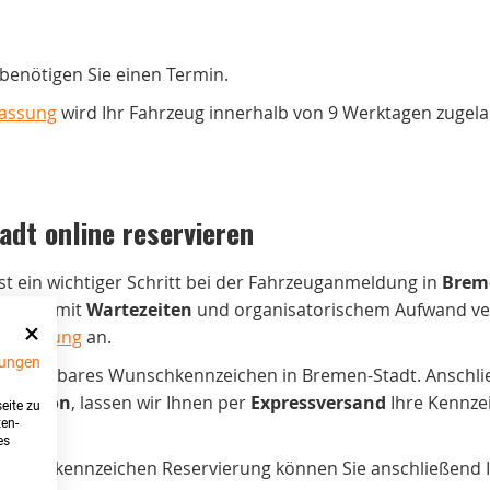
benötigen Sie einen Termin.
lassung
wird Ihr Fahrzeug innerhalb von 9 Werktagen zugela
dt online reservieren
st ein wichtiger Schritt bei der Fahrzeuganmeldung in
Brem
ies ist mit
Wartezeiten
und organisatorischem Aufwand ve
servierung
an.
ungen
in verfügbares Wunschkennzeichen in Bremen-Stadt. Anschlie
ination
, lassen wir Ihnen per
Expressversand
Ihre Kennze
eite zu
ten-
es
unschkennzeichen Reservierung können Sie anschließend Ih