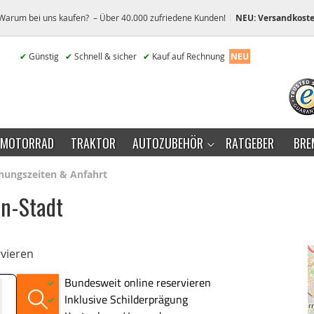
Warum bei uns kaufen? – Über 40.000 zufriedene Kunden!
NEU: Versandkoste
✔
Günstig
✔
Schnell & sicher
✔
Kauf auf Rechnung
NEU
MOTORRAD
TRAKTOR
AUTOZUBEHÖR
RATGEBER
BRE
fnungszeiten & Anfahrt
en-Stadt
vieren