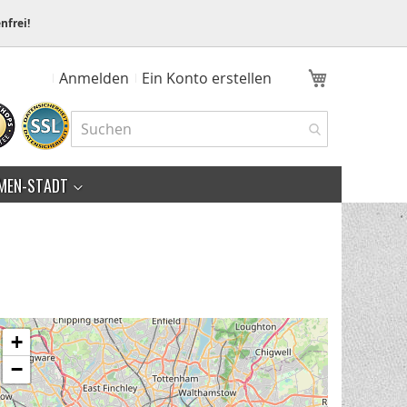
nfrei!
Mein Ware
Anmelden
Ein Konto erstellen
MEN-STADT
+
−