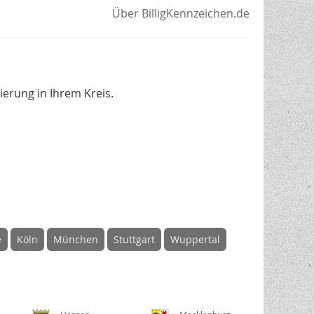
Über BilligKennzeichen.de
erung in Ihrem Kreis.
e
Köln
München
Stuttgart
Wuppertal