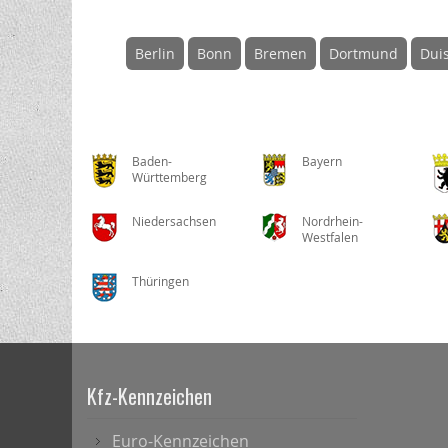
Berlin
Bonn
Bremen
Dortmund
Dui
Baden-
Bayern
Württemberg
Niedersachsen
Nordrhein-
Westfalen
Thüringen
Kfz-Kennzeichen
Euro-Kennzeichen