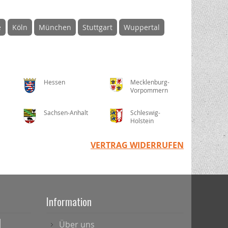
e
Köln
München
Stuttgart
Wuppertal
Hessen
Mecklenburg-
Vorpommern
Sachsen-Anhalt
Schleswig-
Holstein
VERTRAG WIDERRUFEN
Information
Über uns