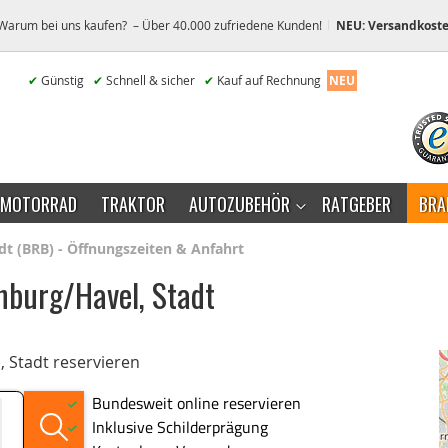
Warum bei uns kaufen? – Über 40.000 zufriedene Kunden!
NEU: Versandkoste
✔
Günstig
✔
Schnell & sicher
✔
Kauf auf Rechnung
NEU
MOTORRAD
TRAKTOR
AUTOZUBEHÖR
RATGEBER
BRA
dt (BRB) - Öffnungszeiten & Anfahrt
nburg/Havel, Stadt
 Stadt reservieren