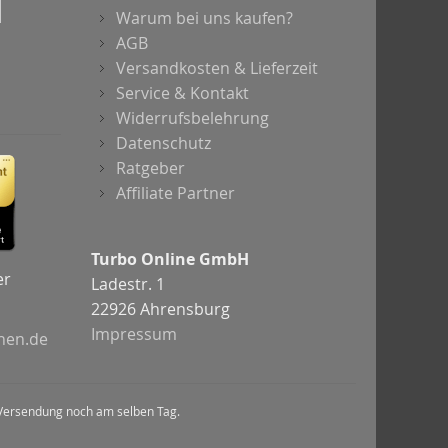
Warum bei uns kaufen?
AGB
Versandkosten & Lieferzeit
Service & Kontakt
Widerrufsbelehrung
Datenschutz
Ratgeber
Affiliate Partner
Turbo Online GmbH
er
Ladestr. 1
22926 Ahrensburg
Impressum
chen.de
nd Versendung noch am selben Tag.