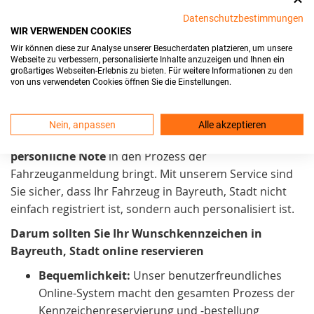
Wir setzen uns in Bayreuth, Stadt stark für
Datenschutzbestimmungen
WIR VERWENDEN COOKIES
Kundenzufriedenheit
und Benutzerfreundlichkeit ein.
Wir können diese zur Analyse unserer Besucherdaten platzieren, um unsere
Unser Ziel ist es, den
Webseite zu verbessern, personalisierte Inhalte anzuzeigen und Ihnen ein
Kennzeichenreservierungsprozess
möglichst einfach
großartiges Webseiten-Erlebnis zu bieten. Für weitere Informationen zu den
von uns verwendeten Cookies öffnen Sie die Einstellungen.
zu gestalten. Daher arbeiten wir kontinuierlich daran,
ihn noch zugänglicher zu machen. Wir sind stolz
darauf, in Bayreuth, Stadt einen Service anzubieten,
Nein, anpassen
Alle akzeptieren
der praktisch und zeitsparend. Außerdem auch eine
persönliche Note
in den Prozess der
Fahrzeuganmeldung bringt. Mit unserem Service sind
Sie sicher, dass Ihr Fahrzeug in Bayreuth, Stadt nicht
einfach registriert ist, sondern auch personalisiert ist.
Darum sollten Sie Ihr Wunschkennzeichen in
Bayreuth, Stadt online reservieren
Bequemlichkeit:
Unser benutzerfreundliches
Online-System macht den gesamten Prozess der
Kennzeichenreservierung und -bestellung