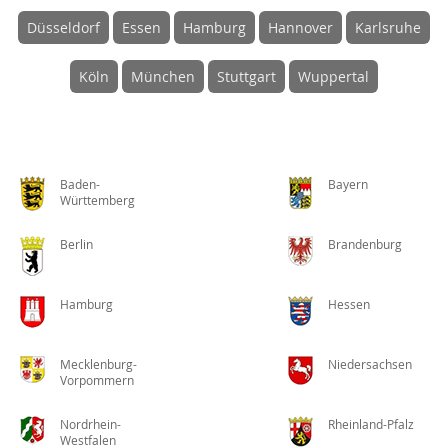
Düsseldorf
Essen
Hamburg
Hannover
Karlsruhe
Köln
München
Stuttgart
Wuppertal
Baden-
Bayern
Württemberg
Berlin
Brandenburg
Hamburg
Hessen
Mecklenburg-
Niedersachsen
Vorpommern
Nordrhein-
Rheinland-Pfalz
Westfalen